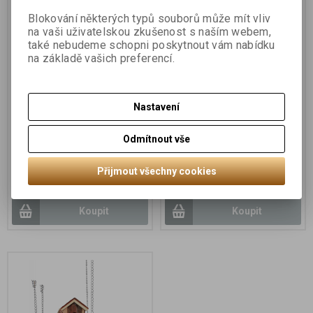
Sleva
17 %
Blokování některých typů souborů může mít vliv
na vaši uživatelskou zkušenost s naším webem,
také nebudeme schopni poskytnout vám nabídku
na základě vašich preferencí.
Nastavení
Závěsný žebřík s
Kokosové domky pro
Odmítnout vše
pelíškem a bavlněným
křečky spojené žebříkem
kruhem pro hlodavce
Přijmout všechny cookies
145 Kč
245 Kč
175 Kč
Koupit
Koupit