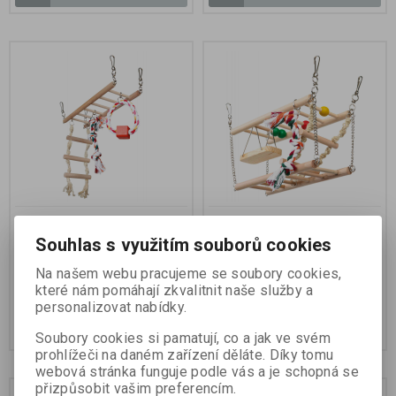
Houpačka do klece +
Houpačka do klece - dvě
kruh, žebřík, trojuzel
patra + hračky
Souhlas s využitím souborů cookies
Na našem webu pracujeme se soubory cookies,
které nám pomáhají zkvalitnit naše služby a
150 Kč
275 Kč
personalizovat nabídky.
Koupit
Koupit
Soubory cookies si pamatují, co a jak ve svém
prohlížeči na daném zařízení děláte. Díky tomu
webová stránka funguje podle vás a je schopná se
přizpůsobit vašim preferencím.