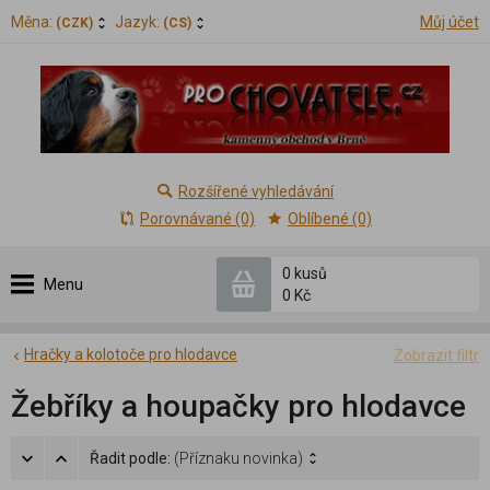
Měna:
Jazyk:
Můj účet
(CZK)
(CS)
Rozšířené vyhledávání
Porovnávané (0)
Oblíbené (0)
0 kusů
Menu
0 Kč
Hračky a kolotoče pro hlodavce
Zobrazit filtr
Žebříky a houpačky pro hlodavce
Řadit podle:
(Příznaku novinka)