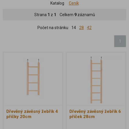
Katalog
Ceník
Strana
1
z
1
Celkem
9
záznamů
Počet na stránku
14
28
42
1
Dřevěný závěsný žebřík 4
Dřevěný závěsný žebřík 6
příčky 20cm
příček 28cm