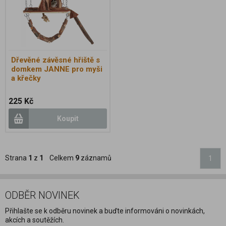
Dřevěné závěsné hřiště s
domkem JANNE pro myši
a křečky
225 Kč
Koupit
Strana
1
z
1
Celkem
9
záznamů
1
ODBĚR NOVINEK
Přihlašte se k odběru novinek a buďte informováni o novinkách,
akcích a soutěžích.