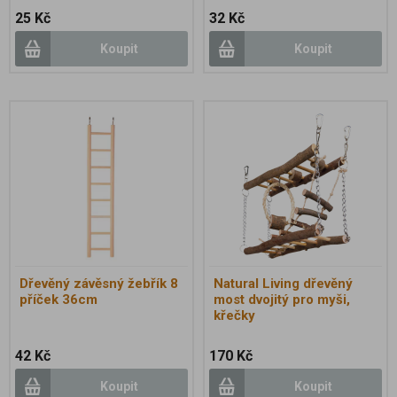
25 Kč
32 Kč
Koupit
Koupit
Dřevěný závěsný žebřík 8
Natural Living dřevěný
příček 36cm
most dvojitý pro myši,
křečky
42 Kč
170 Kč
Koupit
Koupit