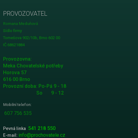
PROVOZOVATEL
Romana Meduňová
Sídlo firmy
Tomešova 902/10b, Brno 602 00
IČ 68621884
Provozovna:
Meka Chovatelské potřeby
Horova 57
616 00 Brno
Provozní doba: Po-Pá 9 - 18
So 9 - 12
Mobilní telefon:
607 756 535
541 218 550
Pevná linka
info@prochovatele.cz
E-mail: