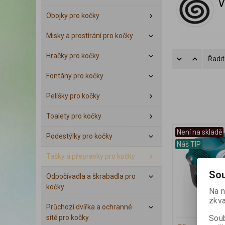
Obojky pro kočky
Misky a prostírání pro kočky
Hračky pro kočky
Řadit
Fontány pro kočky
Pelíšky pro kočky
Toalety pro kočky
Není na skladě
Podestýlky pro kočky
Náš TIP
Tašky a přepravky pro kočky
Sou
Odpočívadla a škrabadla pro
kočky
Na n
zkva
Průchozí dvířka a ochranné
Soub
sítě pro kočky