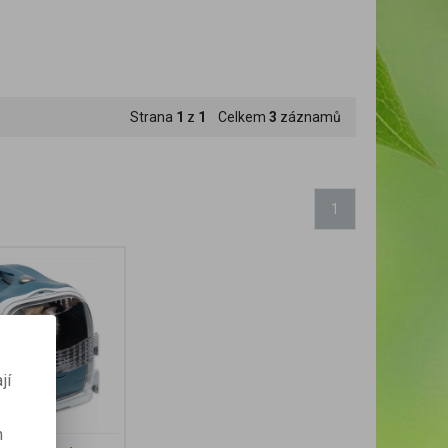
Strana
1
z
1
Celkem
3
záznamů
1
jí
m