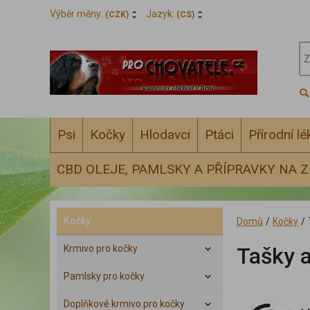
Výběr měny:
Jazyk:
(CZK)
(CS)
Psi
Kočky
Hlodavci
Ptáci
Přírodní l
CBD OLEJE, PAMLSKY A PŘÍPRAVKY NA Z
Kočky
Domů
/
Kočky
/
Krmivo pro kočky
Tašky a
Pamlsky pro kočky
Doplňkové krmivo pro kočky