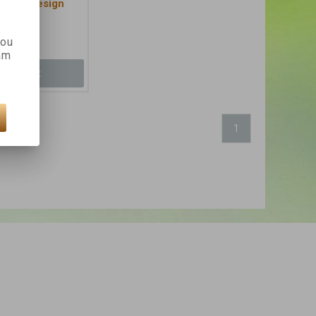
CATIT Design
rá
kou
ám
Koupit
1