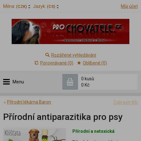
Měna:
Jazyk:
Můj účet
(CZK)
(CS)
Rozšířené vyhledávání
Porovnávané (0)
Oblíbené (0)
0 kusů
Menu
0 Kč
Přírodní lékárna Baron
Zobrazit filtr
Přírodní antiparazitika pro psy
Přírodní a netoxická