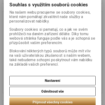
Souhlas s využitím souborů cookies
Na našem webu pracujeme se soubory cookies,
které nám pomáhají zkvalitnit naše služby a
personalizovat nabídky.
Soubory cookies si pamatují, co a jak ve svém
prohlížeči na daném zařízení děláte. Díky tomu
webová stránka funguje podle vás a je schopná se
přizpůsobit vašim preferencím.
Blokování některých typů souborů může mít vliv
na vaši uživatelskou zkušenost s naším webem,
cdVet Vysušující
cdVet Vysušující
také nebudeme schopni poskytnout vám nabídku
křemelina 250g
křemelina 1500g
na základě vašich preferencí.
592 Kč
772 Kč
Nastavení
Koupit
Koupit
Odmítnout vše
Přijmout všechny cookies