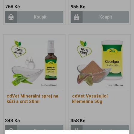
768 Kč
955 Kč
Koupit
Koupit
cdVet Minerální sprej na
cdVet Vysušující
kůži a srst 20ml
křemelina 50g
343 Kč
358 Kč
Koupit
Koupit