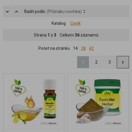
Řadit podle:
(Příznaku novinka)
Katalog
Ceník
Strana
1
z
3
Celkem
36
záznamů
Počet na stránku
14
28
42
1
2
3