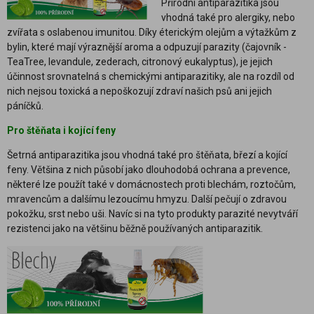
Přírodní antiparazitika jsou
vhodná také pro alergiky, nebo
zvířata s oslabenou imunitou. Díky éterickým olejům a výtažkům z
bylin, které mají výraznější aroma a odpuzují parazity (čajovník -
TeaTree, levandule, zederach, citronový eukalyptus), je jejich
účinnost srovnatelná s chemickými antiparazitiky, ale na rozdíl od
nich nejsou toxická a nepoškozují zdraví našich psů ani jejich
páníčků.
Pro štěňata i kojící feny
Šetrná antiparazitika jsou vhodná také pro štěňata, březí a kojící
feny. Většina z nich působí jako dlouhodobá ochrana a prevence,
některé lze použít také v domácnostech proti blechám, roztočům,
mravencům a dalšímu lezoucímu hmyzu. Další pečují o zdravou
pokožku, srst nebo uši. Navíc si na tyto produkty parazité nevytváří
rezistenci jako na většinu běžně používaných antiparazitik.