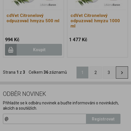
cdVet Citronelový
cdVet Citronelový
odpuzovač hmyzu 500 ml
odpuzovač hmyzu 1000
ml
994 Kč
1 477 Kč
Koupit
Strana
1
z
3
Celkem
36
záznamů
1
2
3
ODBĚR NOVINEK
Přihlašte se k odběru novinek a buďte informováni o novinkách,
akcích a soutěžích.
Registrovat