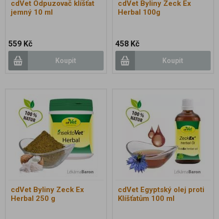
cdVet Odpuzovač klíšťat
cdVet Byliny Zeck Ex
jemný 10 ml
Herbal 100g
559 Kč
458 Kč
Koupit
Koupit
cdVet Byliny Zeck Ex
cdVet Egyptský olej proti
Herbal 250 g
Klíšťatům 100 ml