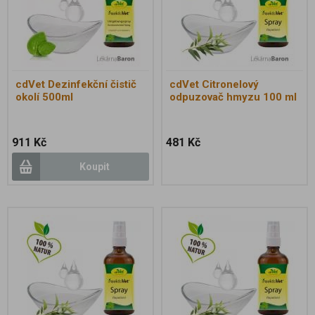
cdVet Dezinfekční čistič
cdVet Citronelový
okolí 500ml
odpuzovač hmyzu 100 ml
911 Kč
481 Kč
Koupit