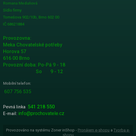
Romana Meduňová
Sídlo firmy
Tomešova 902/10b, Brno 602 00
IČ 68621884
Provozovna:
Meka Chovatelské potřeby
Horova 57
616 00 Brno
Provozní doba: Po-Pá 9 - 18
So 9 - 12
Mobilní telefon:
607 756 535
541 218 550
Pevná linka
info@prochovatele.cz
E-mail:
Provozováno na systému Zoner inShop -
Pronájem e-shopu
a
Tvorba e-
shopu