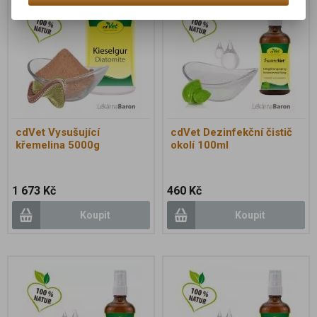
cdVet Vysušující
cdVet Dezinfekční čistič
křemelina 5000g
okolí 100ml
1 673 Kč
460 Kč
Koupit
Koupit