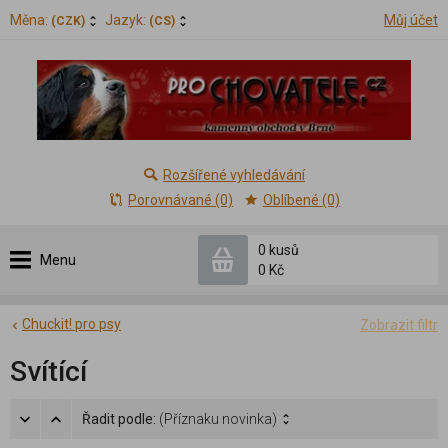
Měna:
Jazyk:
Můj účet
(CZK)
(CS)
Rozšířené vyhledávání
Porovnávané (0)
Oblíbené (0)
0 kusů
Menu
0 Kč
Chuckit! pro psy
Zobrazit filtr
Svítící
Řadit podle:
(Příznaku novinka)