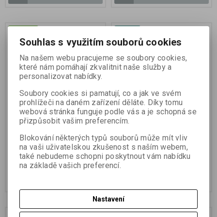
Skladem
Náš TIP
Souhlas s využitím souborů cookies
Skladem
Na našem webu pracujeme se soubory cookies,
které nám pomáhají zkvalitnit naše služby a
personalizovat nabídky.
Soubory cookies si pamatují, co a jak ve svém
prohlížeči na daném zařízení děláte. Díky tomu
webová stránka funguje podle vás a je schopná se
přizpůsobit vašim preferencím.
Míček Glow XLarge 9 cm -
Chuckit! Air Glow Ball
svítící
děrované svíticí míčky –
Blokování některých typů souborů může mít vliv
Small 5 cm – 2 ks
na vaši uživatelskou zkušenost s naším webem,
také nebudeme schopni poskytnout vám nabídku
390 Kč
265 Kč
na základě vašich preferencí.
Koupit
Koupit
Nastavení
Skladem