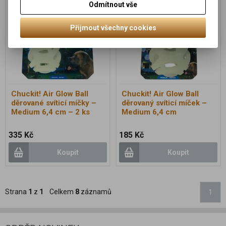
Odmítnout vše
Přijmout všechny cookies
Chuckit! Air Glow Ball
Chuckit! Air Glow Ball
děrované svíticí míčky –
děrovaný svíticí míček –
Medium 6,4 cm – 2 ks
Medium 6,4 cm
335 Kč
185 Kč
Koupit
Koupit
Strana
1
z
1
Celkem
8
záznamů
1