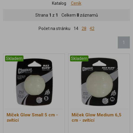
Katalog
Ceník
Strana
1
z
1
Celkem
8
záznamů
Počet na stránku
14
28
42
1
Skladem
Skladem
Míček Glow Small 5 cm -
Míček Glow Medium 6,5
svítící
cm - svítící