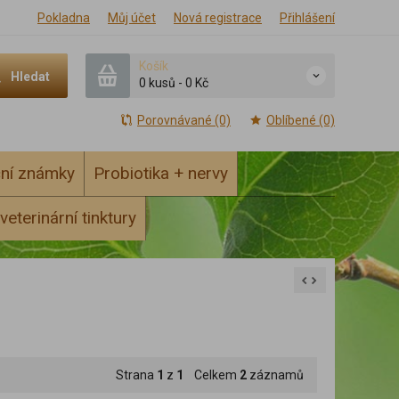
Pokladna
Můj účet
Nová registrace
Přihlášení
Košík
Hledat
0 kusů
-
0 Kč
Porovnávané (0)
Oblíbené (0)
ční známky
Probiotika + nervy
veterinární tinktury
Strana
1
z
1
Celkem
2
záznamů