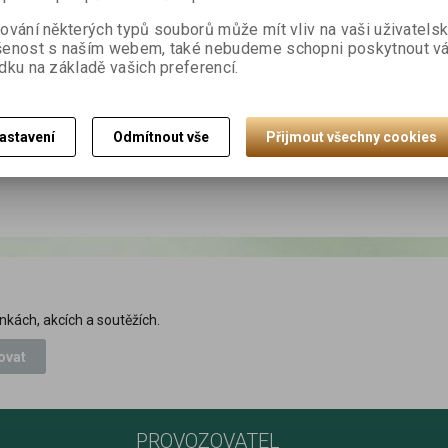
ování některých typů souborů může mít vliv na vaši uživatels
lkem
2
záznamů
šenost s naším webem, také nebudeme schopni poskytnout v
dku na základě vašich preferencí.
astavení
Odmítnout vše
Přijmout všechny cookies
nkách, akcích a soutěžích.
ovat
PROVOZOVATEL