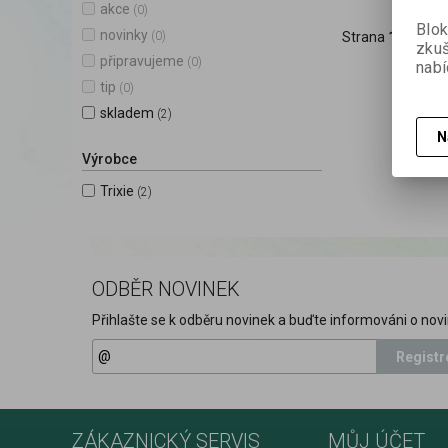
akce
(0)
Blok
novinky
(0)
Strana
1
z
1
Ce
zku
připravujeme
(0)
nabí
tip
(0)
skladem
(2)
N
Výrobce
Trixie
(2)
ODBĚR NOVINEK
Přihlašte se k odběru novinek a buďte informováni o novi
Registr
ZÁKAZNICKÝ SERVIS
MŮJ ÚČET