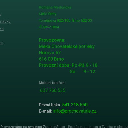
Romana Meduňová
Sídlo firmy
y
Tomešova 902/10b, Brno 602 00
dnávky
IČ 68621884
ka
Provozovna:
es
Meka Chovatelské potřeby
Horova 57
616 00 Brno
Provozní doba: Po-Pá 9 - 18
So 9 - 12
Mobilní telefon:
607 756 535
541 218 550
Pevná linka
info@prochovatele.cz
E-mail:
Provozováno na systému Zoner inShop -
Pronájem e-shopu
a
Tvorba e-shopu