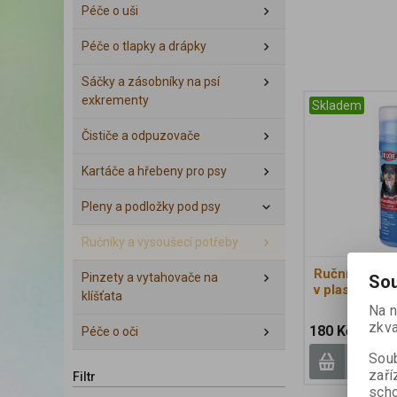
Péče o uši
Péče o tlapky a drápky
Sáčky a zásobníky na psí
exkrementy
Skladem
Čističe a odpuzovače
Kartáče a hřebeny pro psy
Pleny a podložky pod psy
Ručníky a vysoušecí potřeby
Ručník s vys
Pinzety a vytahovače na
Sou
v plastovém 
klíšťata
Na n
zkva
180 Kč
Péče o oči
Soub
zaří
Filtr
scho