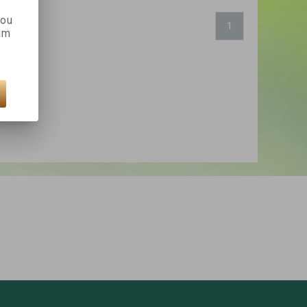
kou
1
ám