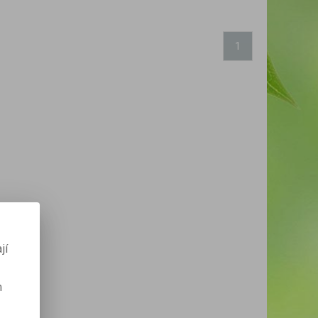
1
jí
m