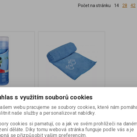
Počet na stránku
14
28
42
okou absorbcí
TOP- FIX supersavý ručník
hlas s využitím souborů cookies
obalu
ašem webu pracujeme se soubory cookies, které nám pomáha
litnit naše služby a personalizovat nabídky.
95 Kč
ory cookies si pamatují, co a jak ve svém prohlížeči na dané
Koupit
Koupit
zení děláte. Díky tomu webová stránka funguje podle vás a je
pná se přizpůsobit vašim preferencím.