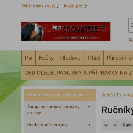
Výběr měny:
Jazyk:
(CZK)
(CS)
Psi
Kočky
Hlodavci
Ptáci
Přírodní l
CBD OLEJE, PAMLSKY A PŘÍPRAVKY NA Z
Kosmetika pro psy & hygiena
Domů
/
Psi
/
Kos
Šampóny, spreje a ubrousky
Ručníky
pro psy
Dentální péče pro psy
Řadit