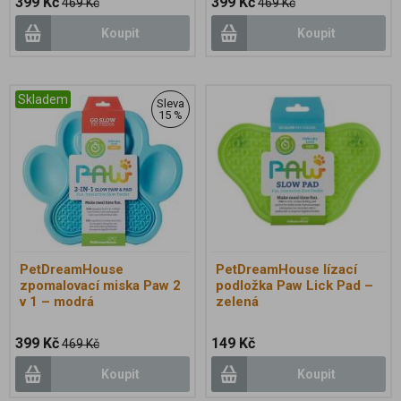
399 Kč
399 Kč
469 Kč
469 Kč
Koupit
Koupit
Skladem
Sleva
15 %
PetDreamHouse
PetDreamHouse lízací
zpomalovací miska Paw 2
podložka Paw Lick Pad –
v 1 – modrá
zelená
399 Kč
149 Kč
469 Kč
Koupit
Koupit