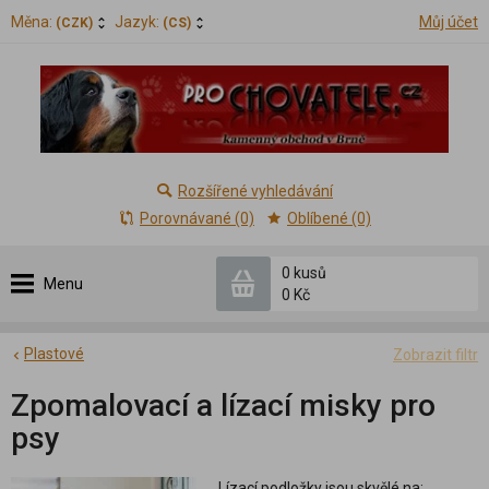
Měna:
Jazyk:
Můj účet
(CZK)
(CS)
Rozšířené vyhledávání
Porovnávané (0)
Oblíbené (0)
0 kusů
Menu
0 Kč
Plastové
Zobrazit filtr
Zpomalovací a lízací misky pro
psy
Lízací podložky jsou skvělé na: