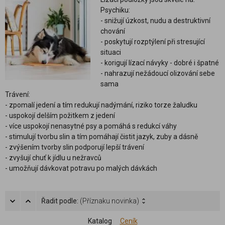
Psychiku:
- snižují úzkost, nudu a destruktivní
chování
- poskytují rozptýlení při stresující
situaci
- korigují lízací návyky - dobré i špatné
- nahrazují nežádoucí olizování sebe
sama
Trávení:
- zpomalí jedení a tím redukují nadýmání, riziko torze žaludku
- uspokojí delším požitkem z jedení
- více uspokojí nenasytné psy a pomáhá s redukcí váhy
- stimulují tvorbu slin a tím pomáhají čistit jazyk, zuby a dásně
- zvýšením tvorby slin podporují lepší trávení
- zvyšují chuť k jídlu u nežravců
- umožňují dávkovat potravu po malých dávkách
Řadit podle:
(Příznaku novinka)
Katalog
Ceník