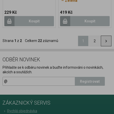
– Zelená
229 Kč
419 Kč
Koupit
Koupit
Strana
1
z
2
Celkem
22
záznamů
1
2
ODBĚR NOVINEK
Přihlašte se k odběru novinek a buďte informováni o novinkách,
akcích a soutěžích.
Registrovat
ZÁKAZNICKÝ SERVIS
Rychlá objednávka