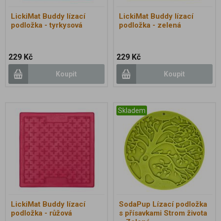
LickiMat Buddy lízací
LickiMat Buddy lízací
podložka - tyrkysová
podložka - zelená
229 Kč
229 Kč
Koupit
Koupit
Skladem
LickiMat Buddy lízací
SodaPup Lízací podložka
podložka - růžová
s přísavkami Strom života