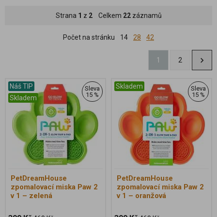
Strana
1
z
2
Celkem
22
záznamů
Počet na stránku
14
28
42
1
2
Náš TIP
Skladem
Sleva
Sleva
15 %
15 %
Skladem
PetDreamHouse
PetDreamHouse
zpomalovací miska Paw 2
zpomalovací miska Paw 2
v 1 – zelená
v 1 – oranžová