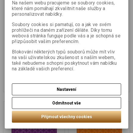
Na našem webu pracujeme se soubory cookies,
které nám pomáhají zkvalitnit naše služby a
personalizovat nabídky.
Soubory cookies si pamatují, co a jak ve svém
prohlížeči na daném zařízení děláte. Díky tomu
webová stránka funguje podle vás a je schopná se
přizpůsobit vašim preferencím.
PetDreamHouse lízací
PetDreamHouse lízací
Blokování některých typů souborů může mít vliv
podložka Paw Lick Pad –
podložka Paw Lick Pad –
na vaši uživatelskou zkušenost s naším webem,
světle modrá
světle růžová
také nebudeme schopni poskytnout vám nabídku
na základě vašich preferencí.
149 Kč
149 Kč
Koupit
Koupit
Nastavení
Odmítnout vše
Přijmout všechny cookies