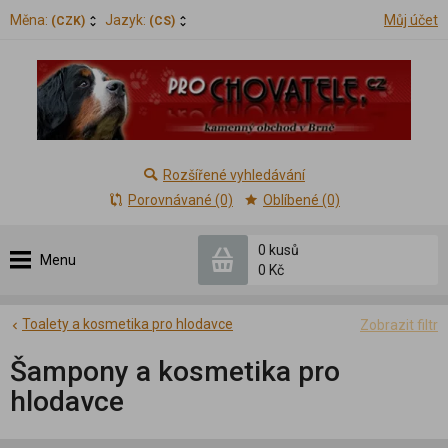
Měna:
Jazyk:
Můj účet
(CZK)
(CS)
Rozšířené vyhledávání
Porovnávané (0)
Oblíbené (0)
0 kusů
Menu
0 Kč
Toalety a kosmetika pro hlodavce
Zobrazit filtr
Šampony a kosmetika pro
hlodavce