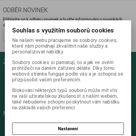
ODBĚR NOVINEK
Přihlašte se k odběru novinek a buďte informováni o novinkách,
akcích a soutěžích.
Souhlas s využitím souborů cookies
Registrovat
Na našem webu pracujeme se soubory cookies,
které nám pomáhají zkvalitnit naše služby a
personalizovat nabídky.
ZÁKAZNICKÝ SERVIS
Soubory cookies si pamatují, co a jak ve svém
prohlížeči na daném zařízení děláte. Díky tomu
Rychlá objednávka
webová stránka funguje podle vás a je schopná se
Kontakt
přizpůsobit vašim preferencím.
Obchodní podmínky
Blokování některých typů souborů může mít vliv
Reklamační podmínky
na vaši uživatelskou zkušenost s naším webem,
také nebudeme schopni poskytnout vám nabídku
Ochrana osobních údajů
na základě vašich preferencí.
MŮJ ÚČET
Nová registrace
Nastavení
Oblíbené položky