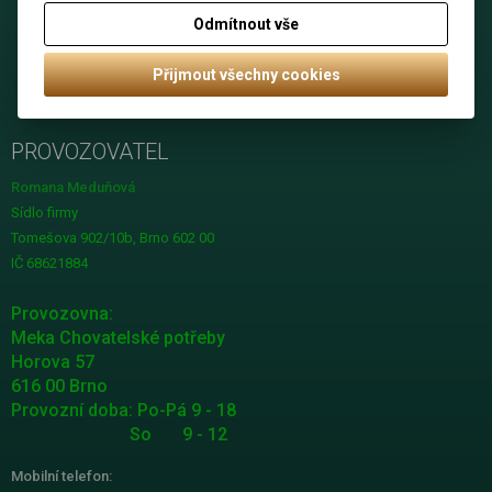
Předchozí objednávky
Odmítnout vše
Editace zákazníka
Změnit heslo
Přijmout všechny cookies
Nastavení cookies
PROVOZOVATEL
Romana Meduňová
Sídlo firmy
Tomešova 902/10b, Brno 602 00
IČ 68621884
Provozovna:
Meka Chovatelské potřeby
Horova 57
616 00 Brno
Provozní doba: Po-Pá 9 - 18
So 9 - 12
Mobilní telefon: