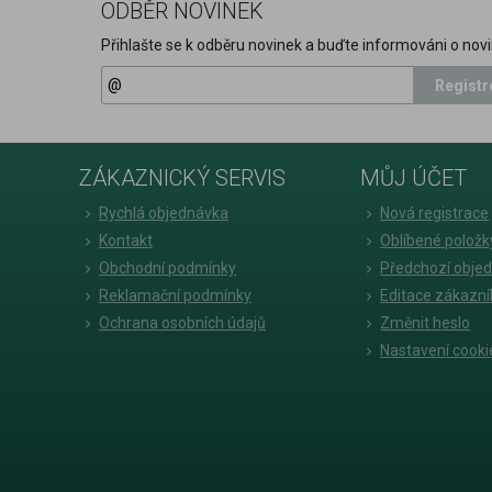
ODBĚR NOVINEK
Přihlašte se k odběru novinek a buďte informováni o novi
Registr
ZÁKAZNICKÝ SERVIS
MŮJ ÚČET
Rychlá objednávka
Nová registrace
Kontakt
Oblíbené položk
Obchodní podmínky
Předchozí obje
Reklamační podmínky
Editace zákazní
Ochrana osobních údajů
Změnit heslo
Nastavení cooki