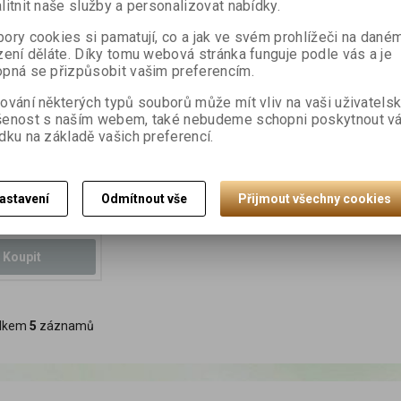
litnit naše služby a personalizovat nabídky.
ory cookies si pamatují, co a jak ve svém prohlížeči na dané
zení děláte. Díky tomu webová stránka funguje podle vás a je
pná se přizpůsobit vašim preferencím.
ování některých typů souborů může mít vliv na vaši uživatels
šenost s naším webem, také nebudeme schopni poskytnout v
dku na základě vašich preferencí.
 - Cat 250 g
astavení
Odmítnout vše
Přijmout všechny cookies
Koupit
lkem
5
záznamů