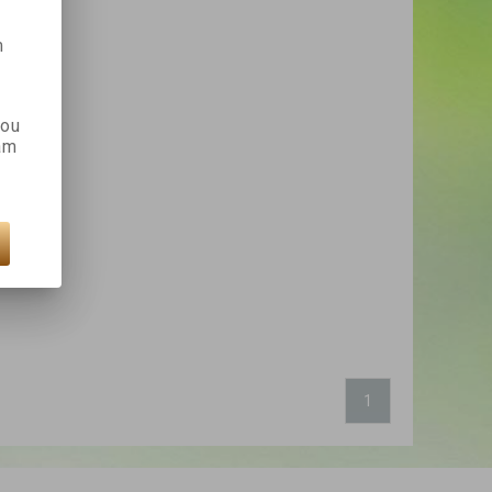
m
kou
ám
1