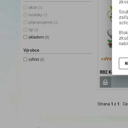
zkva
akce
(0)
Soub
novinky
(0)
zaří
scho
připravujeme
(0)
tip
(0)
Blok
skladem
zku
(5)
nabí
Výrobce
cdVet Senior
cdVet
(5)
N
882 Kč
Strana
1
z
1
Ce