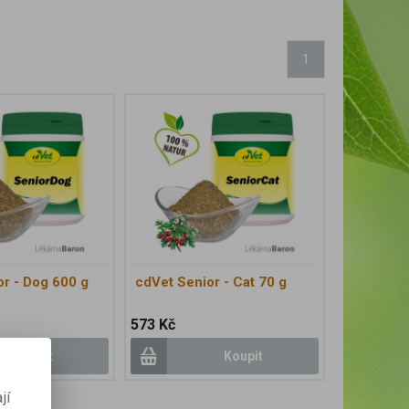
1
or - Dog 600 g
cdVet Senior - Cat 70 g
573 Kč
Koupit
Koupit
jí