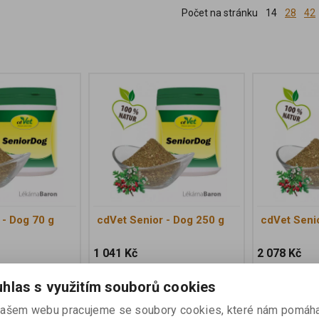
Počet na stránku
14
28
42
 - Dog 70 g
cdVet Senior - Dog 250 g
cdVet Seni
1 041 Kč
2 078 Kč
Koupit
Koupit
hlas s využitím souborů cookies
ašem webu pracujeme se soubory cookies, které nám pomáha