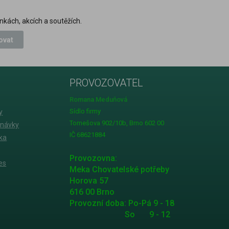
nkách, akcích a soutěžích.
ovat
PROVOZOVATEL
Romana Meduňová
Sídlo firmy
y
Tomešova 902/10b, Brno 602 00
dnávky
IČ 68621884
ka
Provozovna:
es
Meka Chovatelské potřeby
Horova 57
616 00 Brno
Provozní doba: Po-Pá 9 - 18
So 9 - 12