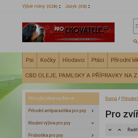
Výběr měny:
Jazyk:
(CZK)
(CS)
Psi
Kočky
Hlodavci
Ptáci
Přírodní l
CBD OLEJE, PAMLSKY A PŘÍPRAVKY NA Z
Přírodní lékárna Baron
Domů
/
Přírodní
Přírodní antiparazitika pro psy
Pro zví
Kloubní výživa pro psy
Řadit
Probiotika pro psy