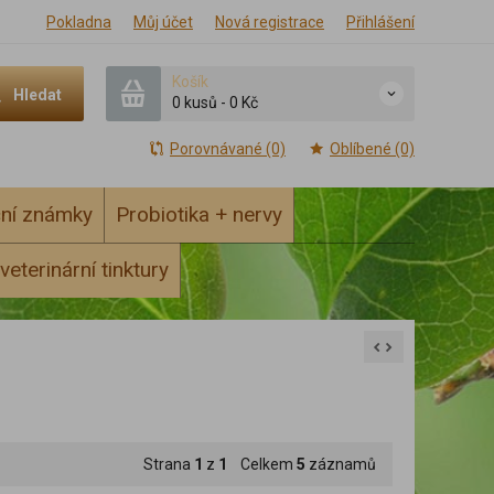
Pokladna
Můj účet
Nová registrace
Přihlášení
Košík
Hledat
0 kusů
-
0 Kč
Porovnávané (0)
Oblíbené (0)
ční známky
Probiotika + nervy
veterinární tinktury
Strana
1
z
1
Celkem
5
záznamů