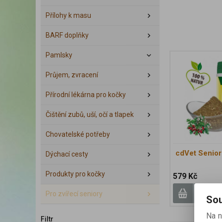
Přílohy k masu
BARF doplňky
Pamlsky
Průjem, zvracení
Přírodní lékárna pro kočky
Čištění zubů, uší, očí a tlapek
Chovatelské potřeby
cdVet Senior
Dýchací cesty
Produkty pro kočky
579 Kč
Pro zvířecí seniory
Sou
Na n
Filtr