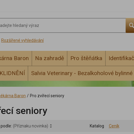
Rozšířené vyhledávání
ékárna Baron
Na zahradě
Pro štěňátka
Identifika
KLIDNĚNÍ
Salvia Veterinary - Bezalkoholové bylinné 
 lékárna Baron
/
Pro zvířecí seniory
řecí seniory
 podle:
(Příznaku novinka)
Katalog
Ceník