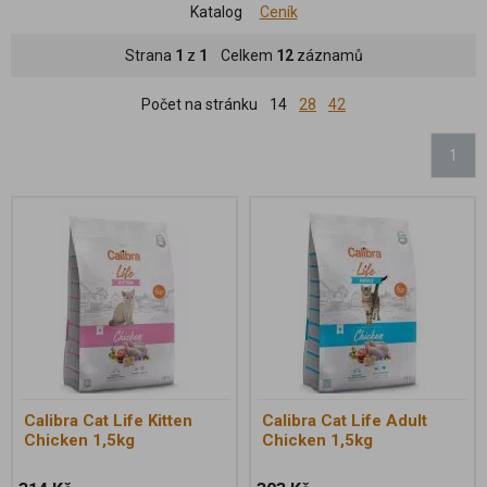
Katalog
Ceník
Strana
1
z
1
Celkem
12
záznamů
Počet na stránku
14
28
42
1
Calibra Cat Life Kitten
Calibra Cat Life Adult
Chicken 1,5kg
Chicken 1,5kg