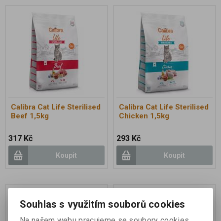
Calibra Cat Life Sterilised
Calibra Cat Life Sterilised
Beef 1,5kg
Chicken 1,5kg
317 Kč
293 Kč
Koupit
Koupit
Souhlas s využitím souborů cookies
Na našem webu pracujeme se soubory cookies,