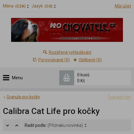
Měna:
Jazyk:
Můj účet
(CZK)
(CS)
Rozšířené vyhledávání
Porovnávané (0)
Oblíbené (0)
0 kusů
Menu
0 Kč
Granule pro kočky
Zobrazit filtr
Calibra Cat Life pro kočky
Řadit podle:
(Příznaku novinka)