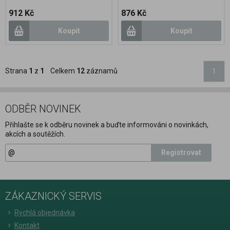
912 Kč
876 Kč
Koupit
Koupit
Strana
1
z
1
Celkem
12
záznamů
1
ODBĚR NOVINEK
Přihlašte se k odběru novinek a buďte informováni o novinkách,
akcích a soutěžích.
Registrovat
ZÁKAZNICKÝ SERVIS
Rychlá objednávka
Kontakt