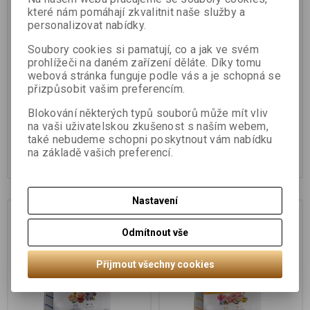
které nám pomáhají zkvalitnit naše služby a
personalizovat nabídky.
Soubory cookies si pamatují, co a jak ve svém
prohlížeči na daném zařízení děláte. Díky tomu
webová stránka funguje podle vás a je schopná se
přizpůsobit vašim preferencím.
Calibra Cat Life Kitten
Calibra Cat Life Adult
Chicken 6kg
Chicken 6kg
Blokování některých typů souborů může mít vliv
na vaši uživatelskou zkušenost s naším webem,
902 Kč
891 Kč
také nebudeme schopni poskytnout vám nabídku
na základě vašich preferencí.
Koupit
Koupit
Nastavení
Odmítnout vše
Přijmout všechny cookies