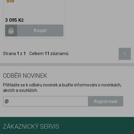
bílé
3 095 Kč
Koupit
Strana
1
z
1
Celkem
11
záznamů
1
ODBĚR NOVINEK
Přihlašte se k odběru novinek a buďte informováni o novinkách,
akcích a soutěžích.
Registrovat
ZÁKAZNICKÝ SERVIS