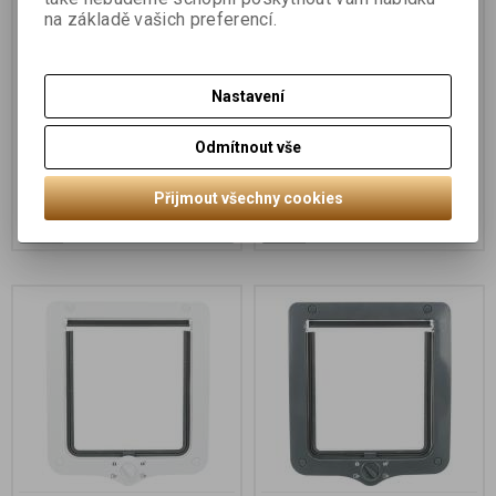
na základě vašich preferencí.
Průchozí dvířka pro
Průchozí dvířka pro
kočku, 4-cestná,
kočku, 4-cestná,
Nastavení
20x22cm, bílá
20x22cm, šedá
Odmítnout vše
300 Kč
300 Kč
Přijmout všechny cookies
Koupit
Koupit