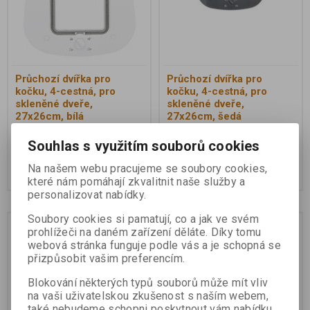
Průchozí dvířka pro
Průchozí dvířka pro
kočku, 4-cestná, pro
kočku, 4-cestná, pro
skleněné dveře,
skleněné dveře,
27x26cm, bílá
27x26cm, šedá
Souhlas s využitím souborů cookies
405 Kč
405 Kč
Na našem webu pracujeme se soubory cookies,
Koupit
Koupit
které nám pomáhají zkvalitnit naše služby a
personalizovat nabídky.
Soubory cookies si pamatují, co a jak ve svém
Skladem
Skladem
prohlížeči na daném zařízení děláte. Díky tomu
webová stránka funguje podle vás a je schopná se
přizpůsobit vašim preferencím.
Blokování některých typů souborů může mít vliv
na vaši uživatelskou zkušenost s naším webem,
také nebudeme schopni poskytnout vám nabídku