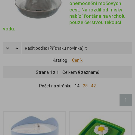
onemocnění močových
cest. Na rozdíl od misky
nabízí fontána na vrcholu
pouze čerstvou tekoucí
vodu.
Řadit podle:
(Příznaku novinka)
Katalog
Ceník
Strana
1
z
1
Celkem
9
záznamů
Počet na stránku
14
28
42
1