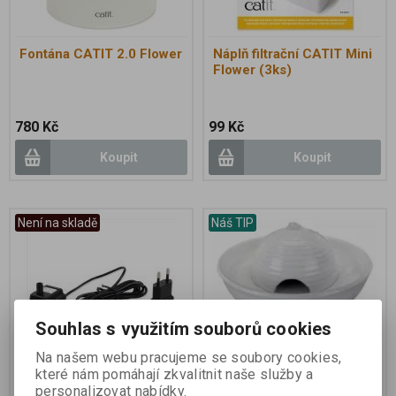
Fontána CATIT 2.0 Flower
Náplň filtrační CATIT Mini
Flower (3ks)
780 Kč
99 Kč
Koupit
Koupit
Není na skladě
Náš TIP
Souhlas s využitím souborů cookies
Na našem webu pracujeme se soubory cookies,
které nám pomáhají zkvalitnit naše služby a
personalizovat nabídky.
Náhradní čerpadlo CATIT
Pítko fontána VITAL