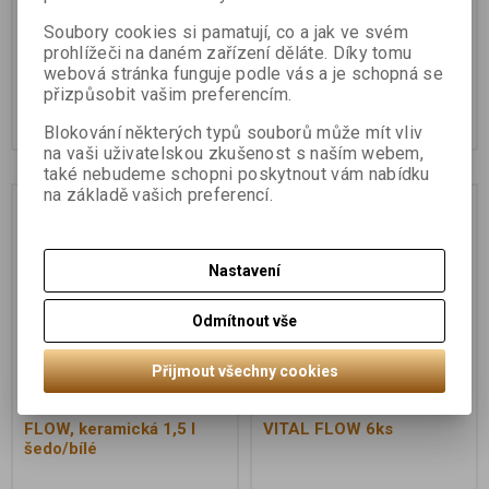
k fontáně s USB
FLOW MINI
Soubory cookies si pamatují, co a jak ve svém
adaptérem 1ks
prohlížeči na daném zařízení děláte. Díky tomu
webová stránka funguje podle vás a je schopná se
539 Kč
970 Kč
přizpůsobit vašim preferencím.
Koupit
Koupit
Blokování některých typů souborů může mít vliv
na vaši uživatelskou zkušenost s naším webem,
také nebudeme schopni poskytnout vám nabídku
na základě vašich preferencí.
Nastavení
Odmítnout vše
Přijmout všechny cookies
Pítko fontána VITAL
Náhradní filtr k fontáně
FLOW, keramická 1,5 l
VITAL FLOW 6ks
šedo/bílé