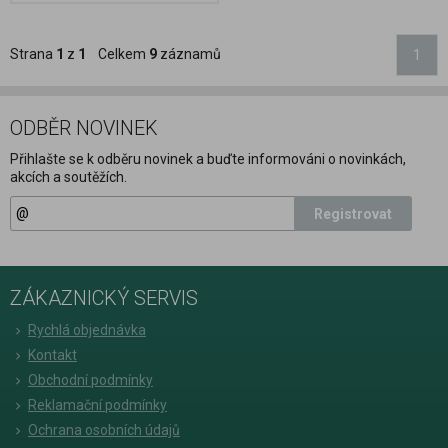
Strana
1
z
1
Celkem
9
záznamů
1
ODBĚR NOVINEK
Přihlašte se k odběru novinek a buďte informováni o novinkách,
akcích a soutěžích.
Registrovat
ZÁKAZNICKÝ SERVIS
Rychlá objednávka
Kontakt
Obchodní podmínky
Reklamační podmínky
Ochrana osobních údajů