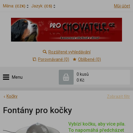
Měna:
Jazyk:
Můj účet
(CZK)
(CS)
Rozšířené vyhledávání
Porovnávané (0)
Oblíbené (0)
0 kusů
Menu
0 Kč
Kočky
Zobrazit filtr
Fontány pro kočky
Vybízí kočku, aby více pila.
To napomáhá předcházet