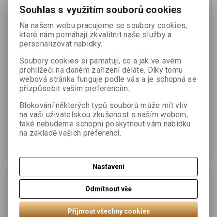
Souhlas s využitím souborů cookies
Na našem webu pracujeme se soubory cookies,
které nám pomáhají zkvalitnit naše služby a
personalizovat nabídky.
Soubory cookies si pamatují, co a jak ve svém
prohlížeči na daném zařízení děláte. Díky tomu
webová stránka funguje podle vás a je schopná se
přizpůsobit vašim preferencím.
N&D OCEAN CAT Adult
N&D OCEAN CAT Adult
Herring & Orange 5kg
Herring, Pumpkin &
Blokování některých typů souborů může mít vliv
Orange 1,5kg
na vaši uživatelskou zkušenost s naším webem,
také nebudeme schopni poskytnout vám nabídku
1 642 Kč
696 Kč
na základě vašich preferencí.
Koupit
Koupit
Nastavení
Odmítnout vše
Přijmout všechny cookies