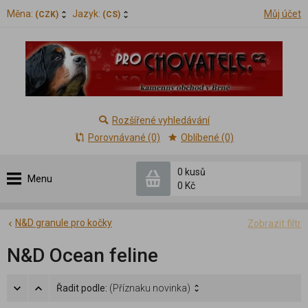
Měna:
Jazyk:
Můj účet
(CZK)
(CS)
Rozšířené vyhledávání
Porovnávané (0)
Oblíbené (0)
0 kusů
Menu
0 Kč
N&D granule pro kočky
Zobrazit filtr
N&D Ocean feline
Řadit podle:
(Příznaku novinka)