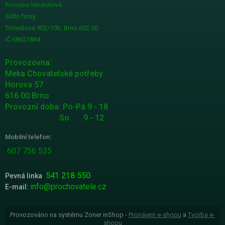
Romana Meduňová
Sídlo firmy
Tomešova 902/10b, Brno 602 00
IČ 68621884
Provozovna:
Meka Chovatelské potřeby
Horova 57
616 00 Brno
Provozní doba: Po-Pá 9 - 18
So 9 - 12
Mobilní telefon:
607 756 535
541 218 550
Pevná linka
info@prochovatele.cz
E-mail:
Provozováno na systému Zoner inShop -
Pronájem e-shopu
a
Tvorba e-
shopu