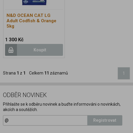
N&D OCEAN CAT LG
Adult Codfish & Orange
5kg
1 300 Kč
Koupit
Strana
1
z
1
Celkem
11
záznamů
1
ODBĚR NOVINEK
Přihlašte se k odběru novinek a buďte informováni o novinkách,
akcích a soutěžích.
Registrovat