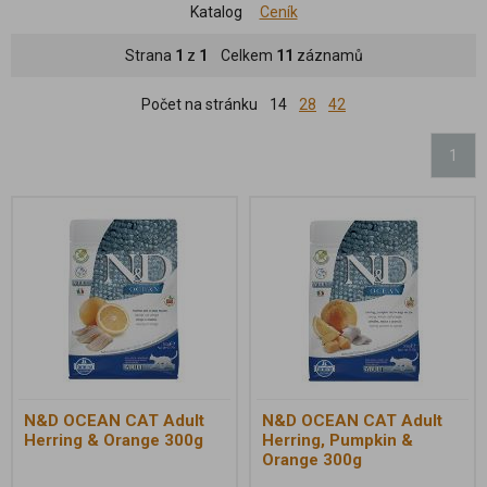
Katalog
Ceník
Strana
1
z
1
Celkem
11
záznamů
Počet na stránku
14
28
42
1
N&D OCEAN CAT Adult
N&D OCEAN CAT Adult
Herring & Orange 300g
Herring, Pumpkin &
Orange 300g