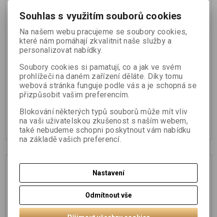
Souhlas s využitím souborů cookies
Na našem webu pracujeme se soubory cookies,
které nám pomáhají zkvalitnit naše služby a
personalizovat nabídky.
Soubory cookies si pamatují, co a jak ve svém
Brit Care Dog Mini
Brit Care Dog Mini
prohlížeči na daném zařízení děláte. Díky tomu
Rabbit&Salmon fillets in
Salmon&Herring steril
webová stránka funguje podle vás a je schopná se
gravy 85g
fillets 85g
přizpůsobit vašim preferencím.
29 Kč
29 Kč
Blokování některých typů souborů může mít vliv
na vaši uživatelskou zkušenost s naším webem,
Koupit
Koupit
také nebudeme schopni poskytnout vám nabídku
na základě vašich preferencí.
Nastavení
Odmítnout vše