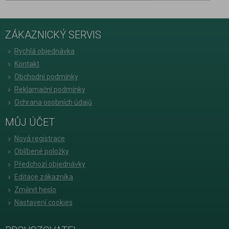
ZÁKAZNICKÝ SERVIS
Rychlá objednávka
Kontakt
Obchodní podmínky
Reklamační podmínky
Ochrana osobních údajů
MŮJ ÚČET
Nová registrace
Oblíbené položky
Předchozí objednávky
Editace zákazníka
Změnit heslo
Nastavení cookies