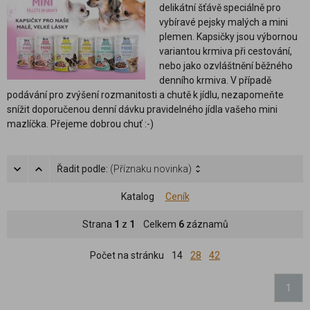
delikátní šťávě speciálně pro
vybíravé pejsky malých a mini
plemen. Kapsičky jsou výbornou
variantou krmiva při cestování,
nebo jako ozvláštnění běžného
denního krmiva.
V případě
podávání pro zvýšení rozmanitosti a chutě k jídlu, nezapomeňte
snížit doporučenou denní dávku pravidelného jídla vašeho mini
mazlíčka. Přejeme dobrou chuť :-)
Řadit podle:
(Příznaku novinka)
Katalog
Ceník
Strana
1
z
1
Celkem
6
záznamů
Počet na stránku
14
28
42
1