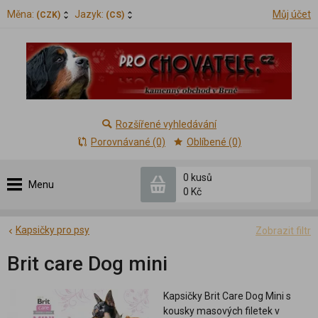
Měna:
Jazyk:
Můj účet
(CZK)
(CS)
Rozšířené vyhledávání
Porovnávané (0)
Oblíbené (0)
0 kusů
Menu
0 Kč
Kapsičky pro psy
Zobrazit filtr
Brit care Dog mini
Kapsičky Brit Care Dog Mini s
kousky masových filetek v