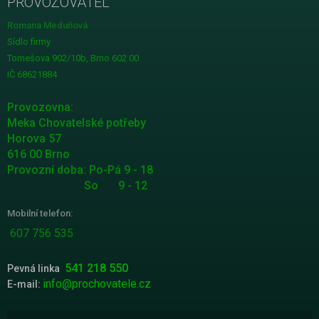
PROVOZOVATEL
Romana Meduňová
Sídlo firmy
Tomešova 902/10b, Brno 602 00
IČ 68621884
Provozovna:
Meka Chovatelské potřeby
Horova 57
616 00 Brno
Provozní doba: Po-Pá 9 - 18
So 9 - 12
Mobilní telefon:
607 756 535
541 218 550
Pevná linka
info@prochovatele.cz
E-mail: