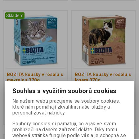
Skladem
BOZITA kousky v rosolu s
BOZITA kousky v rosolu s
makrelou 370g
losem 370g
Souhlas s využitím souborů cookies
Na našem webu pracujeme se soubory cookies,
40 Kč
40 Kč
které nám pomáhají zkvalitnit naše služby a
personalizovat nabídky.
Koupit
Koupit
Soubory cookies si pamatují, co a jak ve svém
prohlížeči na daném zařízení děláte. Díky tomu
webová stránka funguje podle vás a je schopná se