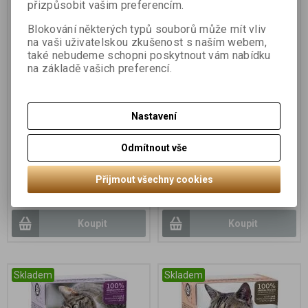
Skladem
Skladem
přizpůsobit vašim preferencím.
Blokování některých typů souborů může mít vliv
na vaši uživatelskou zkušenost s naším webem,
také nebudeme schopni poskytnout vám nabídku
na základě vašich preferencí.
Nastavení
BOZITA kousky v rosolu s
BOZITA kousky v rosolu s
králíkem 370g
kuřecím masem 370g
Odmítnout vše
Přijmout všechny cookies
40 Kč
40 Kč
Koupit
Koupit
Skladem
Skladem