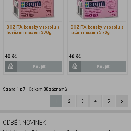
BOZITA kousky v rosolu s
BOZITA kousky v rosolu s
hovězím masem 370g
račím masem 370g
40 Kč
40 Kč
Koupit
Koupit
Strana
1
z
7
Celkem
88
záznamů
1
2
3
4
5
ODBĚR NOVINEK