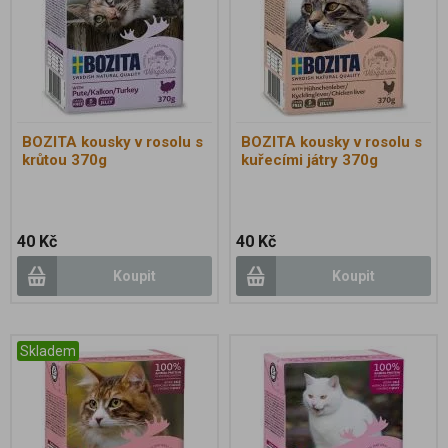
BOZITA kousky v rosolu s
BOZITA kousky v rosolu s
krůtou 370g
kuřecími játry 370g
40 Kč
40 Kč
Koupit
Koupit
Skladem