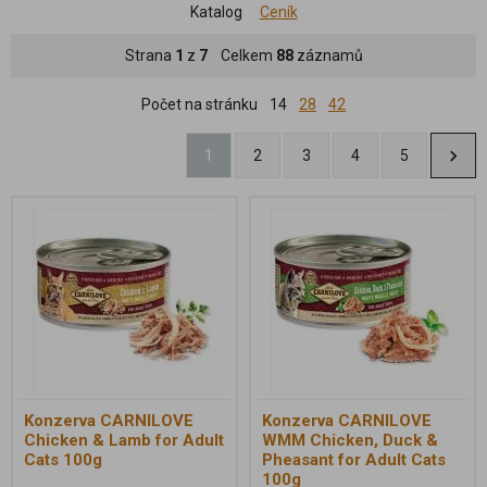
Katalog
Ceník
Strana
1
z
7
Celkem
88
záznamů
Počet na stránku
14
28
42
1
2
3
4
5
Konzerva CARNILOVE
Konzerva CARNILOVE
Chicken & Lamb for Adult
WMM Chicken, Duck &
Cats 100g
Pheasant for Adult Cats
100g