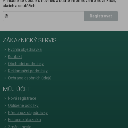
Přihlašte se k odběru novinek a buďte informováni o novinkách,
akcích a soutěžích.
Registrovat
ZÁKAZNICKÝ SERVIS
Rychlá objednávka
Kontakt
Obchodní podmínky
Reklamační podmínky
Ochrana osobních údajů
MŮJ ÚČET
Nová registrace
Oblíbené položky
Předchozí objednávky
Editace zákazníka
Změnit heslo