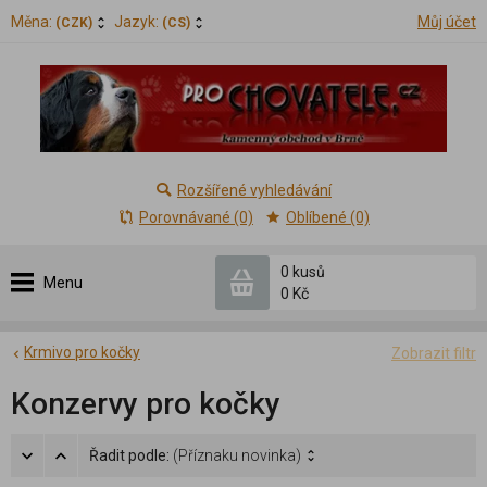
Měna:
Jazyk:
Můj účet
(CZK)
(CS)
Rozšířené vyhledávání
Porovnávané (0)
Oblíbené (0)
0 kusů
Menu
0 Kč
Krmivo pro kočky
Zobrazit filtr
Konzervy pro kočky
Řadit podle:
(Příznaku novinka)