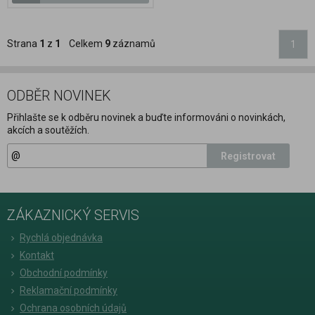
Strana
1
z
1
Celkem
9
záznamů
1
ODBĚR NOVINEK
Přihlašte se k odběru novinek a buďte informováni o novinkách,
akcích a soutěžích.
Registrovat
ZÁKAZNICKÝ SERVIS
Rychlá objednávka
Kontakt
Obchodní podmínky
Reklamační podmínky
Ochrana osobních údajů