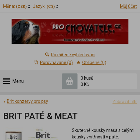
Měna:
Jazyk:
Můj účet
(CZK)
(CS)
Rozšířené vyhledávání
Porovnávané (0)
Oblíbené (0)
0 kusů
Menu
0 Kč
Brit konzervy pro psy
Zobrazit filtr
BRIT PATÉ & MEAT
Skutečné kousky masa s celými
kousky vnitřností v paté.