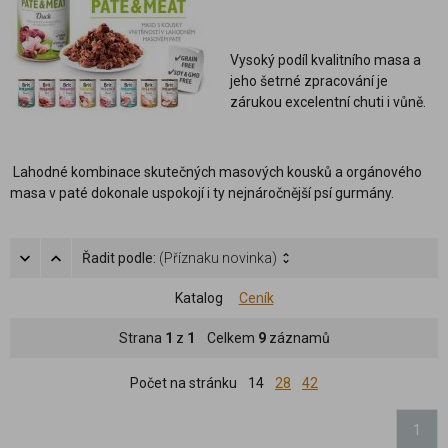
Vysoký podíl kvalitního masa a
jeho šetrné zpracování je
zárukou excelentní chuti i vůně.
Lahodné kombinace skutečných masových kousků a orgánového
masa v paté dokonale uspokojí i ty nejnáročnější psí gurmány.
Řadit podle:
(Příznaku novinka)
Katalog
Ceník
Strana
1
z
1
Celkem
9
záznamů
Počet na stránku
14
28
42
1