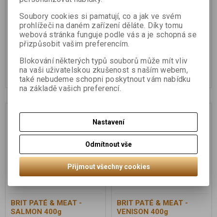
Soubory cookies si pamatují, co a jak ve svém
prohlížeči na daném zařízení děláte. Díky tomu
BRIT PATÉ & MEAT -
BRIT PATÉ & MEAT -
webová stránka funguje podle vás a je schopná se
LAMB 400g
RABBIT 400g
přizpůsobit vašim preferencím.
54 Kč
54 Kč
Blokování některých typů souborů může mít vliv
na vaši uživatelskou zkušenost s naším webem,
Koupit
Koupit
také nebudeme schopni poskytnout vám nabídku
na základě vašich preferencí.
Nastavení
Odmítnout vše
Přijmout všechny cookies
BRIT PATÉ & MEAT -
BRIT PATÉ & MEAT -
SALMON 400g
VENISON 400g