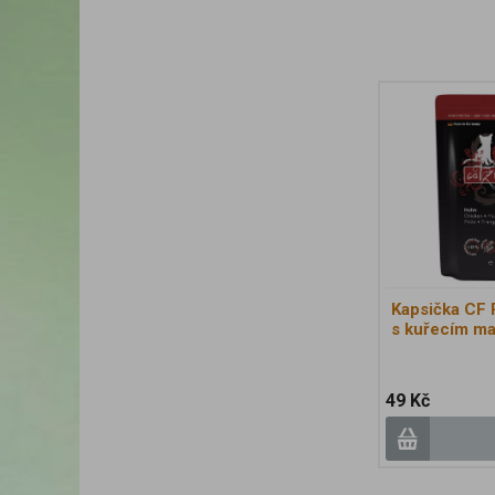
Kapsička CF 
s kuřecím m
49 Kč