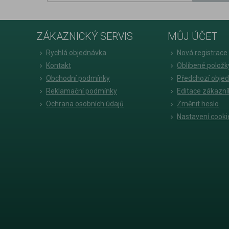
ZÁKAZNICKÝ SERVIS
MŮJ ÚČET
Rychlá objednávka
Nová registrace
Kontakt
Oblíbené položk
Obchodní podmínky
Předchozí obje
Reklamační podmínky
Editace zákazní
Ochrana osobních údajů
Změnit heslo
Nastavení cooki