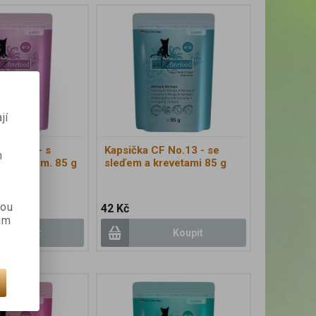
jí
 No.11 - s
Kapsička CF No.13 - se
m
králičím m. 85 g
sleďem a krevetami 85 g
kou
42 Kč
ám
Koupit
Koupit