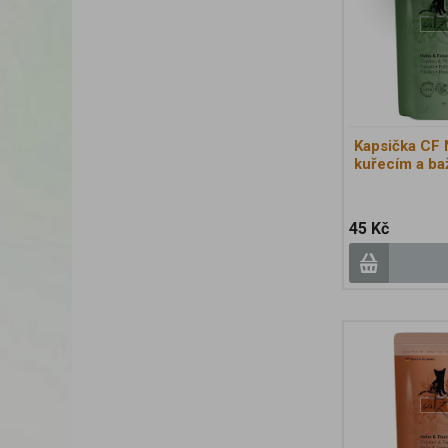
Kapsička CF 
kuřecím a ba
45 Kč