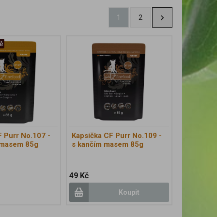
1
2
ě
 Purr No.107 -
Kapsička CF Purr No.109 -
 masem 85g
s kančím masem 85g
49 Kč
Koupit