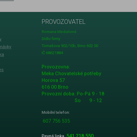
PROVOZOVATEL
Romana Meduňová
Sídlo firmy
y
Tomešova 902/10b, Brno 602 00
dnávky
IČ 68621884
ka
Provozovna:
es
Meka Chovatelské potřeby
Horova 57
616 00 Brno
Provozní doba: Po-Pá 9 - 18
So 9 - 12
Mobilní telefon:
607 756 535
541 218 550
Pevná linka