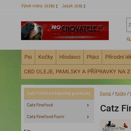
Výběr měny:
Jazyk:
(CZK)
(CS)
Psi
Kočky
Hlodavci
Ptáci
Přírodní l
CBD OLEJE, PAMLSKY A PŘÍPRAVKY NA Z
Catz Finefood kapsičky pro kočky
Domů
/
Kočky
/
Catz Finefood
Catz Fi
Catz Finefood Purrrr