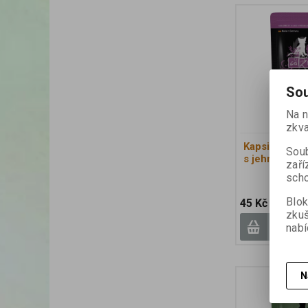
Sou
Na n
zkva
Kapsička CF 
Soub
s jehněčím 
zaří
scho
Blok
45 Kč
zku
nabí
N