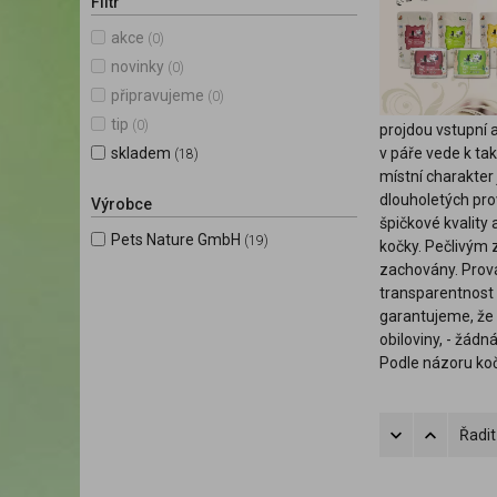
Filtr
akce
(0)
novinky
(0)
připravujeme
(0)
tip
(0)
projdou vstupní 
skladem
v páře vede k tak
(18)
místní charakter
dlouholetých pro
Výrobce
špičkové kvality
Pets Nature GmbH
(19)
kočky. Pečlivým 
zachovány. Prová
transparentnost 
garantujeme, že 
obiloviny, - žád
Podle názoru koč
Řadit