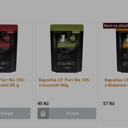
Není na sklad
Purr No.103 -
Kapsička CF Purr No.105 -
Kapsička CF
asem 85 g
s lososem 80g
s klokaním
45 Kč
57 Kč
Koupit
Koupit