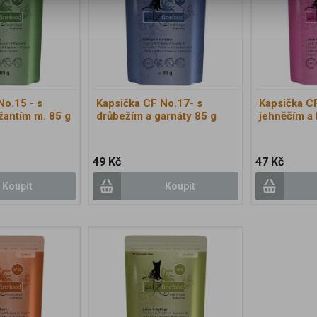
No.15 - s
Kapsička CF No.17- s
Kapsička CF
žantím m. 85 g
drůbežím a garnáty 85 g
jehněčím a
49 Kč
47 Kč
Koupit
Koupit