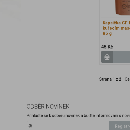
Kapsička CF 
kuřecím mas
85 g
45 Kč
Strana
1
z
2
Ce
ODBĚR NOVINEK
Přihlašte se k odběru novinek a buďte informováni o novi
Registr