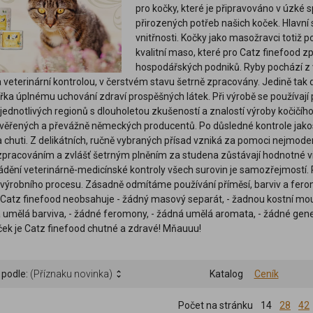
pro kočky, které je připravováno v úzké 
přirozených potřeb našich koček. Hlavní
vnitřnosti. Kočky jako masožravci totiž p
kvalitní maso, které pro Catz finefood
hospodářských podniků. Ryby pochází z v
a veterinární kontrolou, v čerstvém stavu šetrně zpracovány. Jedině tak 
řka úplnému uchování zdraví prospěšných látek. Při výrobě se používají p
 jednotlivých regionů s dlouholetou zkušeností a znalostí výroby kočičíh
věřených a převážně německých producentů. Po důsledné kontrole jakos
 a chuti. Z delikátních, ručně vybraných přísad vzniká za pomoci nejmod
zpracováním a zvlášť šetrným plněním za studena zůstávají hodnotné vi
dění veterinárně-medicínské kontroly všech surovin je samozřejmostí. 
výrobního procesu. Zásadně odmítáme používání příměsí, barviv a fero
Catz finefood neobsahuje - žádný masový separát, - žadnou kostní mouč
ná umělá barviva, - žádné feromony, - žádná umělá aromata, - žádné gene
ek je Catz finefood chutné a zdravé! Mňauuu!
 podle:
(Příznaku novinka)
Katalog
Ceník
Počet na stránku
14
28
42