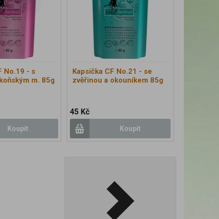
 No.19 - s
Kapsička CF No.21 - se
 koňským m. 85g
zvěřinou a okouníkem 85g
45 Kč
Koupit
Koupit