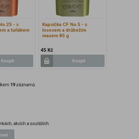
No.25 - s
Kapsička CF No.5 - s
em a tuňákem
lososem a drůbežím
masem 85 g
45 Kč
Koupit
Koupit
lkem
19
záznamů
nkách, akcích a soutěžích.
ovat