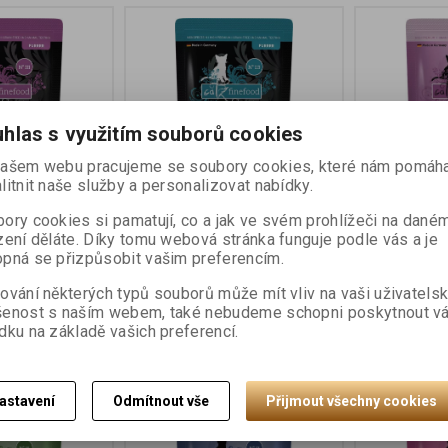
hlas s využitím souborů cookies
ašem webu pracujeme se soubory cookies, které nám pomáha
litnit naše služby a personalizovat nabídky.
Purr No.111 -
Kapsička CF Purr No.113 -
Kapsička CF
ory cookies si pamatují, co a jak ve svém prohlížeči na dané
masem 85g
se skopovým masem 85g
jehněčím a 
zení děláte. Díky tomu webová stránka funguje podle vás a je
pná se přizpůsobit vašim preferencím.
ování některých typů souborů může mít vliv na vaši uživatels
45 Kč
45 Kč
šenost s naším webem, také nebudeme schopni poskytnout v
dku na základě vašich preferencí.
Koupit
Koupit
astavení
Odmítnout vše
Přijmout všechny cookies