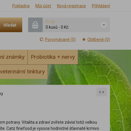
Pokladna
Můj účet
Nová registrace
Přihlášení
Košík
Hledat
0 kusů
-
0 Kč
Porovnávané (0)
Oblíbené (0)
ční známky
Probiotika + nervy
veterinární tinktury
ky
potravy. Vitalita a zdraví zvířete závisí totiž velkou
íte. Catz finefood je vysoce hodnotné šťavnaté krmivo