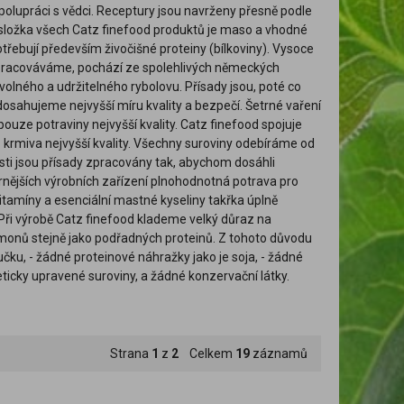
spolupráci s vědci. Receptury jsou navrženy přesně podle
 složka všech Catz finefood produktů je maso a vhodné
otřebují především živočišné proteiny (bílkoviny). Vysoce
 zpracováváme, pochází ze spolehlivých německých
olného a udržitelného rybolovu. Přísady jsou, poté co
dosahujeme nejvyšší míru kvality a bezpečí. Šetrné vaření
ouze potraviny nejvyšší kvality. Catz finefood spojuje
o krmiva nejvyšší kvality. Všechny suroviny odebíráme od
ti jsou přísady zpracovány tak, abychom dosáhli
ernějších výrobních zařízení plnohodnotná potrava pro
tamíny a esenciální mastné kyseliny takřka úplně
Při výrobě Catz finefood klademe velký důraz na
monů stejně jako podřadných proteinů. Z tohoto důvodu
ku, - žádné proteinové náhražky jako je soja, - žádné
ticky upravené suroviny, a žádné konzervační látky.
Strana
1
z
2
Celkem
19
záznamů