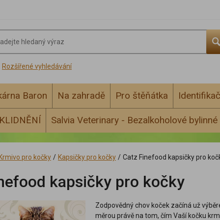
Rozšířené vyhledávání
ékárna Baron
Na zahradě
Pro štěňátka
Identifika
KLIDNĚNÍ
Salvia Veterinary - Bezalkoholové bylinné 
Krmivo pro kočky
/
Kapsičky pro kočky
/
Catz Finefood kapsičky pro koč
nefood kapsičky pro kočky
Zodpovědný chov koček začíná už výběrem 
měrou právě na tom, čím Vaší kočku krm