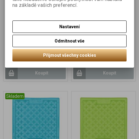
na základě vašich preferencí.
Nastavení
LickiMat Buddy lízací
LickiMat Buddy lízací
Odmítnout vše
podložka - fialová
podložka - oranžová
Přijmout všechny cookies
229 Kč
229 Kč
Koupit
Koupit
Skladem