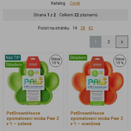
Katalog
Ceník
Strana
1
z
2
Celkem
22
záznamů
Počet na stránku
14
28
42
1
2
Náš TIP
Skladem
Sleva
Sleva
15 %
15 %
Skladem
PetDreamHouse
PetDreamHouse
zpomalovací miska Paw 2
zpomalovací miska Paw 2
v 1 – zelená
v 1 – oranžová