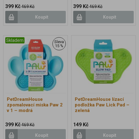
399 Kč
399 Kč
469 Kč
469 Kč
Koupit
Koupit
Skladem
Sleva
15 %
PetDreamHouse
PetDreamHouse lízací
zpomalovací miska Paw 2
podložka Paw Lick Pad –
v 1 – modrá
zelená
399 Kč
149 Kč
469 Kč
Koupit
Koupit