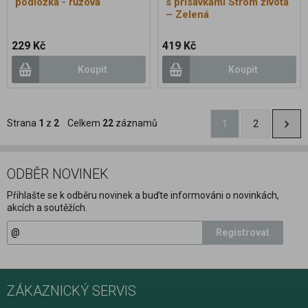
podložka - růžová
s přísavkami Strom života
– Zelená
229 Kč
419 Kč
Koupit
Koupit
Strana
1
z
2
Celkem
22
záznamů
1
2
ODBĚR NOVINEK
Přihlašte se k odběru novinek a buďte informováni o novinkách,
akcích a soutěžích.
Registrovat
ZÁKAZNICKÝ SERVIS