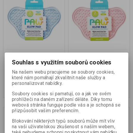
PetDreamHouse lízací
PetDreamHouse lízací
podložka Paw Lick Pad –
podložka Paw Lick Pad –
Souhlas s využitím souborů cookies
světle modrá
světle růžová
Na našem webu pracujeme se soubory cookies,
které nám pomáhají zkvalitnit naše služby a
149 Kč
149 Kč
personalizovat nabídky.
Koupit
Koupit
Soubory cookies si pamatují, co a jak ve svém
prohlížeči na daném zařízení děláte. Díky tomu
webová stránka funguje podle vás a je schopná se
přizpůsobit vašim preferencím.
Blokování některých typů souborů může mít vliv
na vaši uživatelskou zkušenost s naším webem,
také nebudeme schopni poskytnout vám nabídku