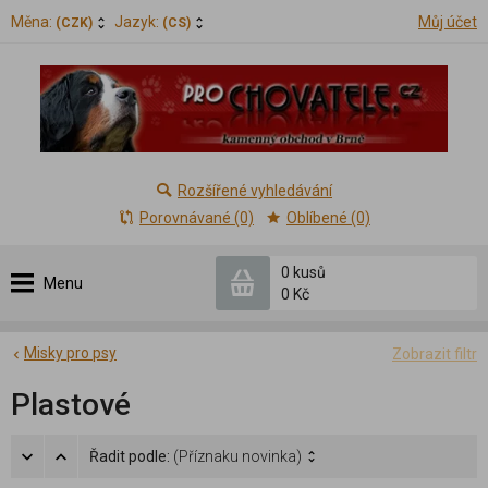
Měna:
Jazyk:
Můj účet
(CZK)
(CS)
Rozšířené vyhledávání
Porovnávané (0)
Oblíbené (0)
0 kusů
Menu
0 Kč
Misky pro psy
Zobrazit filtr
Plastové
Řadit podle:
(Příznaku novinka)