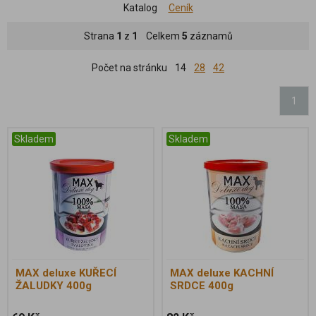
Katalog
Ceník
Strana
1
z
1
Celkem
5
záznamů
Počet na stránku
14
28
42
1
Skladem
Skladem
MAX deluxe KUŘECÍ
MAX deluxe KACHNÍ
ŽALUDKY 400g
SRDCE 400g