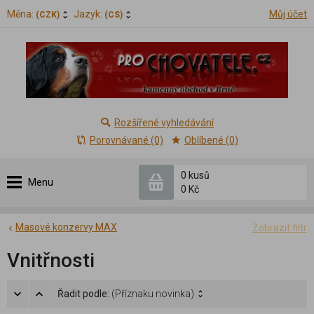
Měna:
Jazyk:
Můj účet
(CZK)
(CS)
Rozšířené vyhledávání
Porovnávané (0)
Oblíbené (0)
0 kusů
Menu
0 Kč
Masové konzervy MAX
Zobrazit filtr
Vnitřnosti
Řadit podle:
(Příznaku novinka)