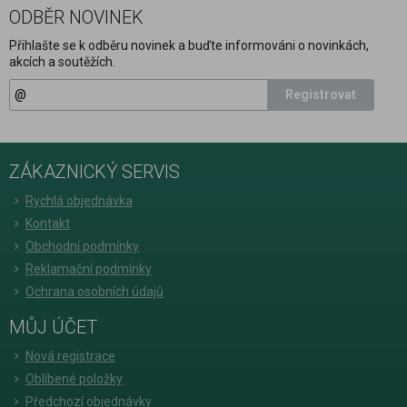
ODBĚR NOVINEK
Přihlašte se k odběru novinek a buďte informováni o novinkách,
akcích a soutěžích.
Registrovat
ZÁKAZNICKÝ SERVIS
Rychlá objednávka
Kontakt
Obchodní podmínky
Reklamační podmínky
Ochrana osobních údajů
MŮJ ÚČET
Nová registrace
Oblíbené položky
Předchozí objednávky