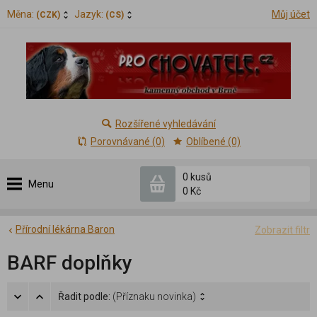
Měna:
Jazyk:
Můj účet
(CZK)
(CS)
Rozšířené vyhledávání
Porovnávané (0)
Oblíbené (0)
0 kusů
Menu
0 Kč
Přírodní lékárna Baron
Zobrazit filtr
BARF doplňky
Řadit podle:
(Příznaku novinka)