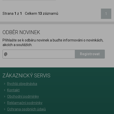
Strana
1
z
1
Celkem
13
záznamů
1
ODBĚR NOVINEK
Přihlašte se k odběru novinek a buďte informováni o novinkách,
akcích a soutěžích.
Registrovat
ZÁKAZNICKÝ SERVIS
Rychlá objednávka
Kontakt
Obchodní podmínky
Reklamační podmínky
Ochrana osobních údajů