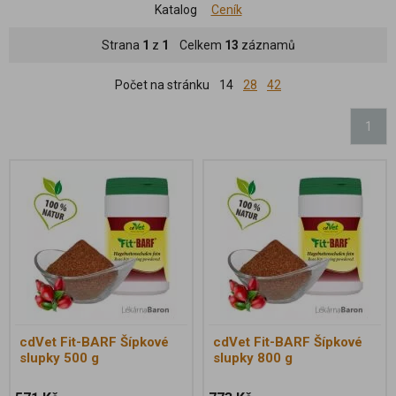
Katalog
Ceník
Strana
1
z
1
Celkem
13
záznamů
Počet na stránku
14
28
42
1
cdVet Fit-BARF Šípkové
cdVet Fit-BARF Šípkové
slupky 500 g
slupky 800 g