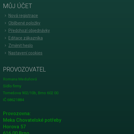
MŮJ ÚČET
Nová registrace
Oblíbené položky
Předchozí objednávky
Editace zákazníka
Změnit heslo
Nastavení cookies
PROVOZOVATEL
Romana Meduňová
Sídlo firmy
Tomešova 902/10b, Brno 602 00
IČ 68621884
Provozovna:
Meka Chovatelské potřeby
Horova 57
616 00 Brno