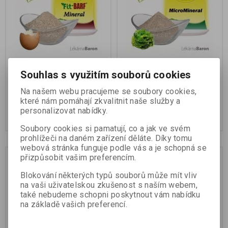
cdVet Fit-BARF Mineral
cdVet Micro Mineral 60 g
Souhlas s využitím souborů cookies
1000 g
Na našem webu pracujeme se soubory cookies,
848 Kč
327 Kč
které nám pomáhají zkvalitnit naše služby a
personalizovat nabídky.
Koupit
Koupit
Soubory cookies si pamatují, co a jak ve svém
prohlížeči na daném zařízení děláte. Díky tomu
webová stránka funguje podle vás a je schopná se
přizpůsobit vašim preferencím.
Blokování některých typů souborů může mít vliv
na vaši uživatelskou zkušenost s naším webem,
také nebudeme schopni poskytnout vám nabídku
na základě vašich preferencí.