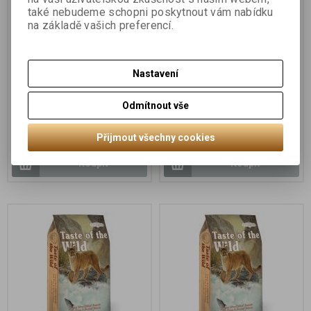
také nebudeme schopni poskytnout vám nabídku
na základě vašich preferencí.
Nastavení
TASTE OF THE WILD
TASTE OF THE WILD
Rocky Mountains
Rocky Mountains 7kg
Odmítnout vše
Přijmout všechny cookies
390 Kč
990 Kč
Koupit
Koupit