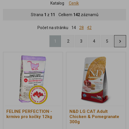
Katalog
Ceník
Strana
1
z
11
Celkem
142
záznamů
Počet na stránku
14
28
42
1
2
3
4
5
FELINE PERFECTION -
N&D LG CAT Adult
krmivo pro kočky 12kg
Chicken & Pomegranate
300g