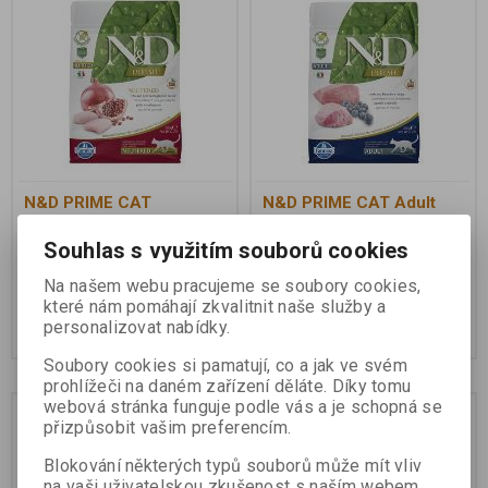
N&D PRIME CAT
N&D PRIME CAT Adult
Neutered Chicken &
Lamb & Blueberry 300g
Pomegranate 300g
Souhlas s využitím souborů cookies
Na našem webu pracujeme se soubory cookies,
141 Kč
141 Kč
které nám pomáhají zkvalitnit naše služby a
personalizovat nabídky.
Koupit
Koupit
Soubory cookies si pamatují, co a jak ve svém
prohlížeči na daném zařízení děláte. Díky tomu
webová stránka funguje podle vás a je schopná se
přizpůsobit vašim preferencím.
Blokování některých typů souborů může mít vliv
na vaši uživatelskou zkušenost s naším webem,