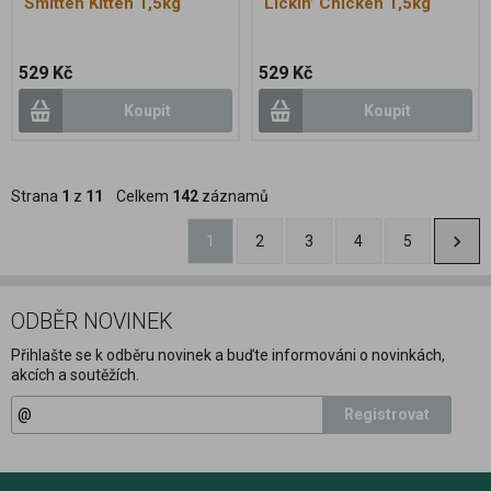
Smitten Kitten 1,5kg
Lickin’ Chicken 1,5kg
529 Kč
529 Kč
Koupit
Koupit
Strana
1
z
11
Celkem
142
záznamů
1
2
3
4
5
ODBĚR NOVINEK
Přihlašte se k odběru novinek a buďte informováni o novinkách,
akcích a soutěžích.
Registrovat