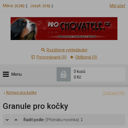
Měna:
Jazyk:
Můj účet
(CZK)
(CS)
Rozšířené vyhledávání
Porovnávané (0)
Oblíbené (0)
0 kusů
Menu
0 Kč
Krmivo pro kočky
Zobrazit filtr
Granule pro kočky
Řadit podle:
(Příznaku novinka)