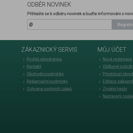
ODBĚR NOVINEK
Přihlašte se k odběru novinek a buďte informováni o novi
Registr
ZÁKAZNICKÝ SERVIS
MŮJ ÚČET
Rychlá objednávka
Nová registrace
Kontakt
Oblíbené položk
Obchodní podmínky
Předchozí obje
Reklamační podmínky
Editace zákazní
Ochrana osobních údajů
Změnit heslo
Nastavení cooki