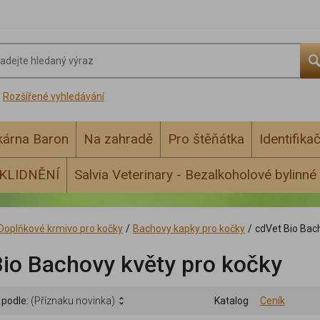
Rozšířené vyhledávání
ékárna Baron
Na zahradě
Pro štěňátka
Identifika
KLIDNĚNÍ
Salvia Veterinary - Bezalkoholové bylinné 
Doplňkové krmivo pro kočky
/
Bachovy kapky pro kočky
/
cdVet Bio Bac
Bio Bachovy květy pro kočky
 podle:
(Příznaku novinka)
Katalog
Ceník