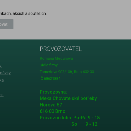
nkách, akcích a soutěžích.
ovat
PROVOZOVATEL
Romana Meduňová
Sídlo firmy
y
Tomešova 902/10b, Brno 602 00
dnávky
IČ 68621884
ka
Provozovna:
es
Meka Chovatelské potřeby
Horova 57
616 00 Brno
Provozní doba: Po-Pá 9 - 18
So 9 - 12