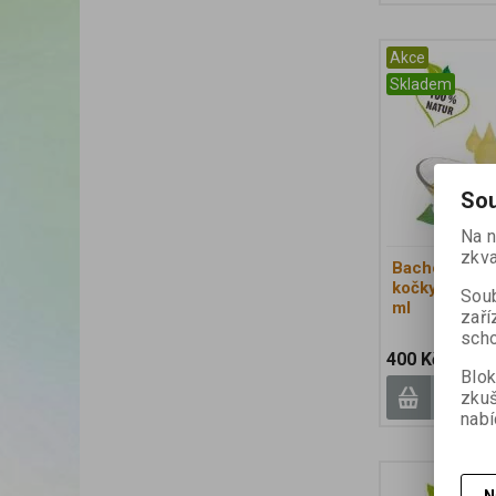
Akce
Skladem
Sou
Na n
zkva
Bachovy kapk
kočky - Bio -
Soub
ml
zaří
scho
400 Kč
549 Kč
Blok
zku
nabí