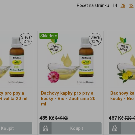
Počet na stránku
14
28
42
Skladem
Sleva
Sleva
12 %
12 %
y pro psy a
Bachovy kapky pro psy a
Bachovy ka
Rivalita 20 ml
kočky - Bio - Záchrana 20
kočky - Bio
ml
485 Kč
467 Kč
549 Kč
528 K
Koupit
Koupit