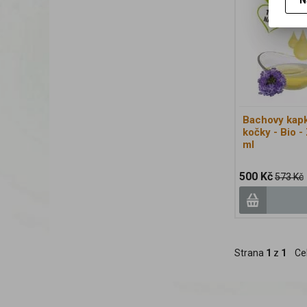
N
Bachovy kapk
kočky - Bio -
ml
500 Kč
573 Kč
Strana
1
z
1
Ce