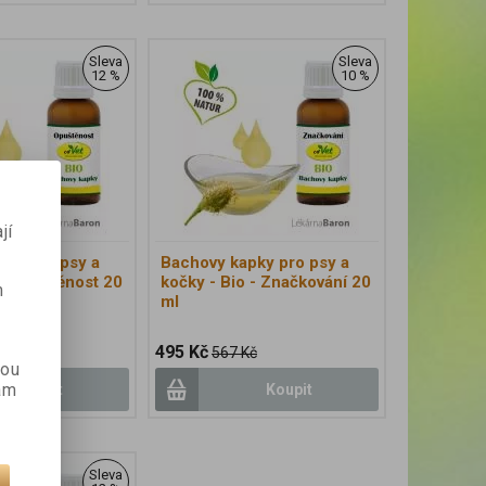
Sleva
Sleva
12 %
10 %
jí
pky pro psy a
Bachovy kapky pro psy a
 - Opuštěnost 20
kočky - Bio - Značkování 20
m
ml
495 Kč
č
567 Kč
kou
ám
Koupit
Koupit
Sleva