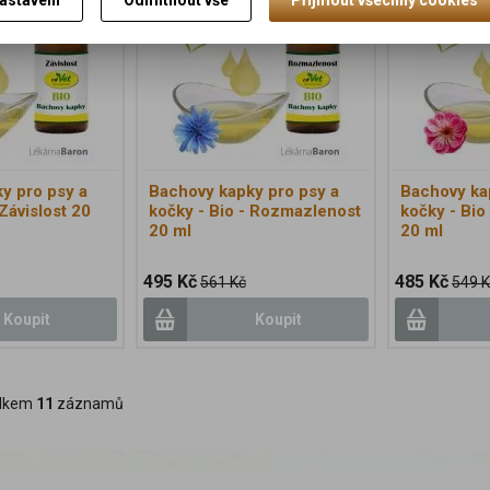
astavení
Odmítnout vše
Přijmout všechny cookies
13 %
9 %
y pro psy a
Bachovy kapky pro psy a
Bachovy ka
 Závislost 20
kočky - Bio - Rozmazlenost
kočky - Bio
20 ml
20 ml
495 Kč
485 Kč
561 Kč
549 K
Koupit
Koupit
lkem
11
záznamů