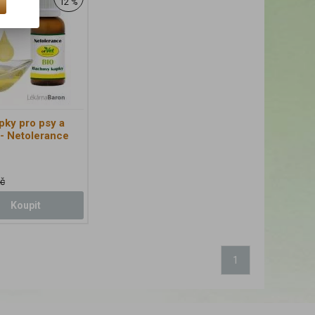
12 %
pky pro psy a
 - Netolerance
č
Koupit
1