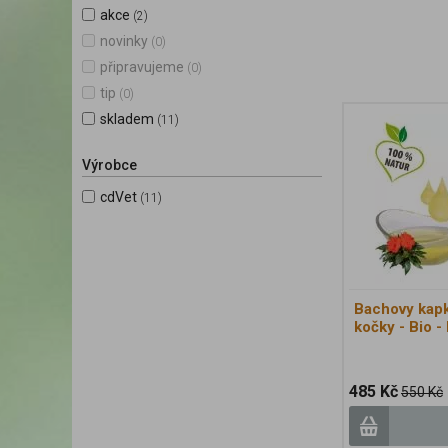
akce
(2)
novinky
(0)
připravujeme
(0)
tip
(0)
skladem
(11)
Výrobce
cdVet
(11)
Bachovy kapk
kočky - Bio - 
485 Kč
550 Kč