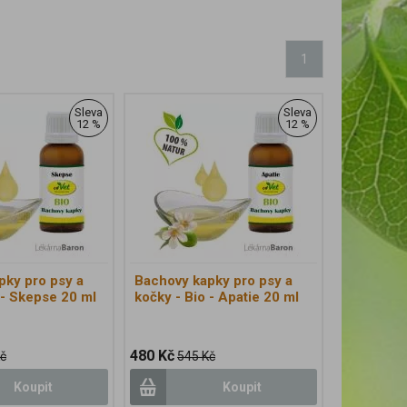
1
Sleva
Sleva
12 %
12 %
pky pro psy a
Bachovy kapky pro psy a
 - Skepse 20 ml
kočky - Bio - Apatie 20 ml
480 Kč
č
545 Kč
Koupit
Koupit