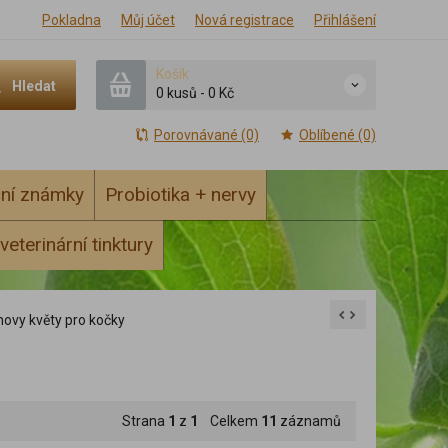
Pokladna
Můj účet
Nová registrace
Přihlášení
Košík
Hledat
0 kusů
-
0 Kč
Porovnávané (0)
Oblíbené (0)
ční známky
Probiotika + nervy
veterinární tinktury
hovy květy pro kočky
Strana
1
z
1
Celkem
11
záznamů