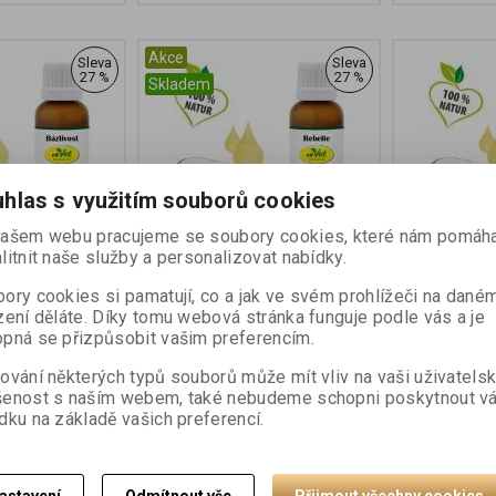
Akce
Sleva
Sleva
27 %
27 %
Skladem
hlas s využitím souborů cookies
ašem webu pracujeme se soubory cookies, které nám pomáha
litnit naše služby a personalizovat nabídky.
y pro psy a
Bachovy kapky pro psy a
Bachovy ka
 Bázlivost 20
kočky - Bio - Rebelie 20 ml
kočky - Bio
ory cookies si pamatují, co a jak ve svém prohlížeči na dané
ml
zení děláte. Díky tomu webová stránka funguje podle vás a je
pná se přizpůsobit vašim preferencím.
400 Kč
485 Kč
549 Kč
549 K
ování některých typů souborů může mít vliv na vaši uživatels
šenost s naším webem, také nebudeme schopni poskytnout v
Koupit
Koupit
dku na základě vašich preferencí.
Sleva
Sleva