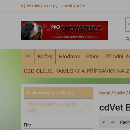
Výběr měny:
Jazyk:
(CZK)
(CS)
Psi
Kočky
Hlodavci
Ptáci
Přírodní l
CBD OLEJE, PAMLSKY A PŘÍPRAVKY NA Z
Bachovy kapky pro kočky
Domů
/
Kočky
/
cdVet Bio Bachovy květy pro
cdVet 
kočky
Řadit
Filtr