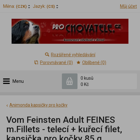
Měna:
Jazyk:
Můj účet
(CZK)
(CS)
Rozšířené vyhledávání
Porovnávané (0)
Oblíbené (0)
0 kusů
Menu
0 Kč
Animonda kapsičky pro kočky
Vom Feinsten Adult FEINES
m.Fillets - telecí + kuřecí filet,
kapsička pro kočky 85 g