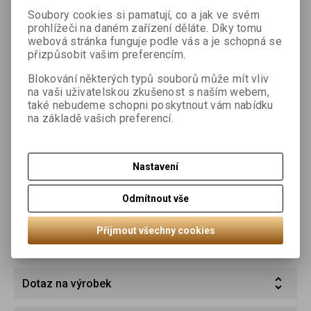
Soubory cookies si pamatují, co a jak ve svém
prohlížeči na daném zařízení děláte. Díky tomu
Kvalita masitých ingrediencí v jemných kouscích v kombinaci s
webová stránka funguje podle vás a je schopná se
jemnou omáčkou a nejjemnějšími kousky filé zaručují
přizpůsobit vašim preferencím.
jedinečný požitek.
Blokování některých typů souborů může mít vliv
jemné gurmánské ragú poskytuje dospělým kočkám všechny
na vaši uživatelskou zkušenost s naším webem,
základní živiny
také nebudeme schopni poskytnout vám nabídku
obsahuje výhradně maso a živočišné produkty
na základě vašich preferencí.
bez obilovin, sóji a cukru
s přírodním taurinem
složení:
52 % maso a vedlejší produkty živočišného původu
Nastavení
(drůbež, vepřové maso, 8 % kuřecí maso, 8 % telecí maso),
vedlejší rostlinné produkty, minerální látky
Odmítnout vše
analytické složení:
protein 9 %, tuky 4,5 %, hrubá vláknina 0,3
%, popel 2 %, vlhkost 81 %, taurin 0,6 g/ kg
Přijmout všechny cookies
hmotnost: 85 g
Dotaz na výrobek