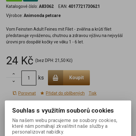
Katalogové číslo:
A83062
EAN:
4017721730621
Výrobce:
Animonda petcare
Vom Feinsten Adult Feines mit Filet - zvěřina a krůtí filet
představuje vyváženou, chutnou a zdravou výživu na nejvyšší
úrovni pro dospělé kočky ve věku 1 - 6 let.
24 Kč
(bez DPH:
21,50 Kč
)

ks
Koupit

Porovnat
Přidat do oblíbených
Tisk
Souhlas s využitím souborů cookies
Na našem webu pracujeme se soubory cookies,
které nám pomáhají zkvalitnit naše služby a
personalizovat nabídky.
Podrobný popis