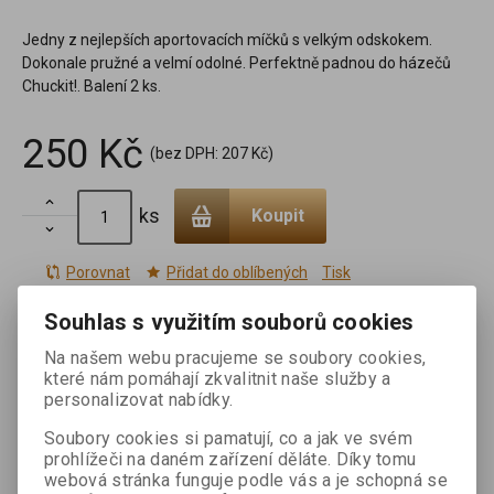
Jedny z nejlepších aportovacích míčků s velkým odskokem.
Dokonale pružné a velmí odolné. Perfektně padnou do házečů
Chuckit!. Balení 2 ks.
250 Kč
(bez DPH:
207 Kč
)

ks
Koupit

Porovnat
Přidat do oblíbených
Tisk
Souhlas s využitím souborů cookies
Na našem webu pracujeme se soubory cookies,
které nám pomáhají zkvalitnit naše služby a
personalizovat nabídky.
Podrobný popis
Soubory cookies si pamatují, co a jak ve svém
prohlížeči na daném zařízení děláte. Díky tomu
webová stránka funguje podle vás a je schopná se
Míčky Ultra Ball Small 5 cm - 2 na kartě