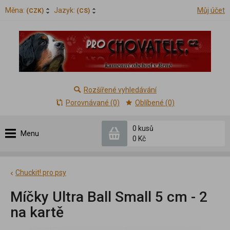
Měna:
Jazyk:
Můj účet
(CZK)
(CS)
Rozšířené vyhledávání
Porovnávané (0)
Oblíbené (0)
0 kusů
Menu
0 Kč
Chuckit! pro psy
Míčky Ultra Ball Small 5 cm - 2
na kartě