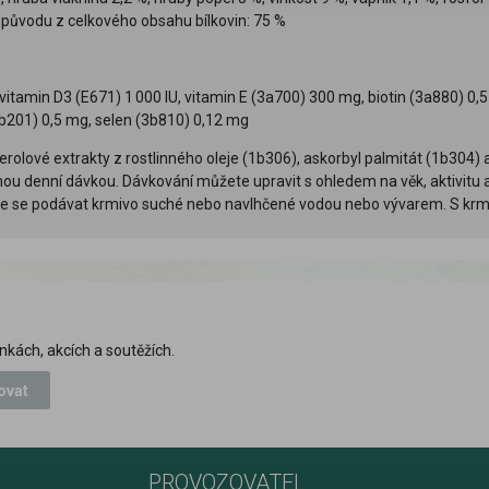
 původu z celkového obsahu bílkovin: 75 %
 vitamin D3 (E671) 1 000 IU, vitamin E (3a700) 300 mg, biotin (3a880) 0
b201) 0,5 mg, selen (3b810) 0,12 mg
rolové extrakty z rostlinného oleje (1b306), askorbyl palmitát (1b304) 
u denní dávkou. Dávkování můžete upravit s ohledem na věk, aktivitu a p
je se podávat krmivo suché nebo navlhčené vodou nebo vývarem. S krmiv
nkách, akcích a soutěžích.
ovat
PROVOZOVATEL