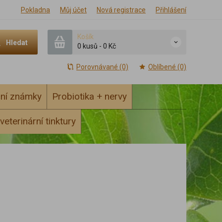
Pokladna
Můj účet
Nová registrace
Přihlášení
Košík
Hledat
0 kusů
-
0 Kč
Porovnávané (0)
Oblíbené (0)
ční známky
Probiotika + nervy
veterinární tinktury