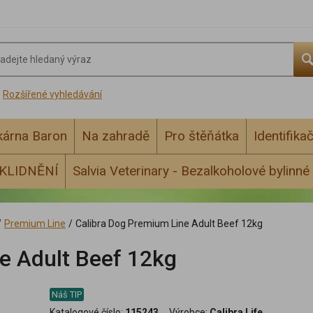
Rozšířené vyhledávání
ékárna Baron
Na zahradě
Pro štěňátka
Identifika
KLIDNĚNÍ
Salvia Veterinary - Bezalkoholové bylinné 
/
Premium Line
/
Calibra Dog Premium Line Adult Beef 12kg
e Adult Beef 12kg
Náš TIP
Katalogové číslo:
115243
Výrobce:
Calibra Life