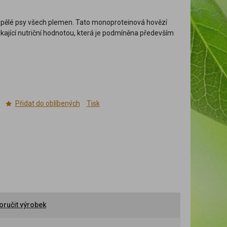
spělé psy všech plemen. Tato monoproteinová hovězí
kající nutriční hodnotou, která je podmíněna především
Přidat do oblíbených
Tisk
ručit výrobek