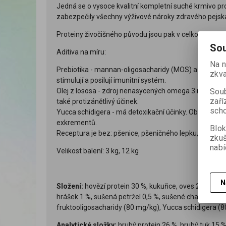
Jedná se o vysoce kvalitní kompletní suché krmivo pro
zabezpečily všechny výživové nároky zdravého pejsk
Proteiny živočišného původu jsou pak v celkové výši 7
Sou
Aditiva na míru:
Na n
Prebiotika - mannan-oligosacharidy (MOS) a frukto-oli
zkva
stimulují a posilují imunitní systém.
Soub
Olej z lososa - zdroj nenasycených omega 3 mastných ky
zaří
také protizánětlivý účinek.
scho
Yucca schidigera - má detoxikační účinky. Obsahuje chl
exkrementů.
Blok
Receptura je bez: pšenice, pšeničného lepku, sóji, p
zku
nabí
Velikost balení: 3 kg, 12 kg
N
Složení:
hovězí protein 30 %, kukuřice, oves 22 %, drů
hrášek 1 %, sušená petržel 0,5 %, sušené chaluhy 0,
fruktooligosacharidy (80 mg/kg), Yucca schidigera (
Analytické složky:
hrubý protein 26 %, hrubý tuk 15 %,