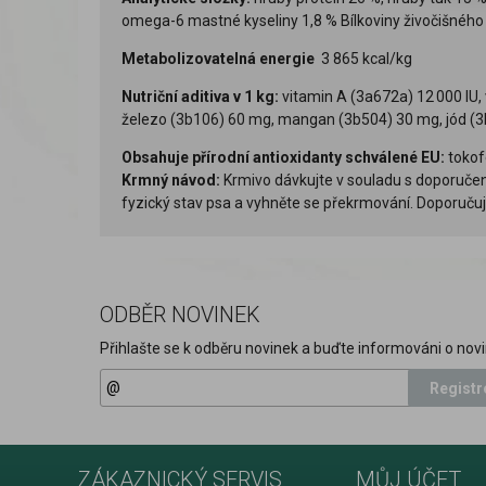
omega-6 mastné kyseliny 1,8 % Bílkoviny živočišného
Metabolizovatelná energie
3 865 kcal/kg
Nutriční aditiva v 1 kg:
vitamin A (3a672a) 12 000 IU,
železo (3b106) 60 mg, mangan (3b504) 30 mg, jód (3
Obsahuje přírodní antioxidanty schválené EU:
tokofe
Krmný návod:
Krmivo dávkujte v souladu s doporučeno
fyzický stav psa a vyhněte se překrmování. Doporuču
ODBĚR NOVINEK
Přihlašte se k odběru novinek a buďte informováni o novi
Registr
ZÁKAZNICKÝ SERVIS
MŮJ ÚČET