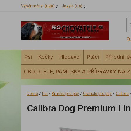
Výběr měny:
Jazyk:
(CZK)
(CS)
Psi
Kočky
Hlodavci
Ptáci
Přírodní l
CBD OLEJE, PAMLSKY A PŘÍPRAVKY NA Z
Domů
/
Psi
/
Krmivo pro psy
/
Granule pro psy
/
Calibra
Calibra Dog Premium Lin