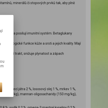
itamínů, minerálů či stopových prvků tak, aby plně
jí
o traktu a posilují imunitní systém. Betaglukany
m
yziologické funkce kůže a srsti a jejich kvality. Mají
na trávicí trakt, snižuje plynatost a zápach
kou
ám
aná kuřecí játra 2 %, lososový olej 1 %, mrkev 1 %,
t (160 mg/kg), mannan-oligosacharidy (150 mg/kg),
r 0,8 %, sodík 0,2 %, omega-3 mastné kyseliny 0,2 %,