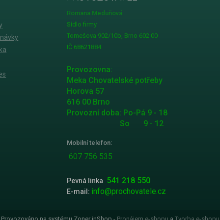
Romana Meduňová
Sídlo firmy
y
Tomešova 902/10b, Brno 602 00
dnávky
IČ 68621884
ka
Provozovna:
es
Meka Chovatelské potřeby
Horova 57
616 00 Brno
Provozní doba: Po-Pá 9 - 18
So 9 - 12
Mobilní telefon:
607 756 535
541 218 550
Pevná linka
info@prochovatele.cz
E-mail:
Provozováno na systému Zoner inShop -
Pronájem e-shopu
a
Tvorba e-shopu