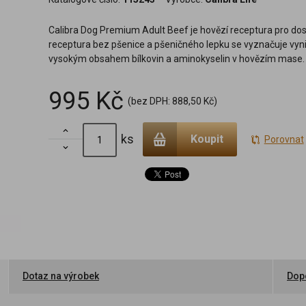
Calibra Dog Premium Adult Beef je hovězí receptura pro do
receptura bez pšenice a pšeničného lepku se vyznačuje vyni
vysokým obsahem bílkovin a aminokyselin v hovězím mase.
995 Kč
(bez DPH:
888,50 Kč
)

ks
Koupit
Porovnat

Dotaz na výrobek
Dopo