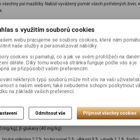
 všechny psí mazlíčky. Nabízí vyvážený poměr všech potřebných živin, v
a.
5 %.
hlas s využitím souborů cookies
ašem webu pracujeme se soubory cookies, které nám pomáha
gosacharidy (FOS) podporují střevní mikroflóru, správnou funkci trávicíh
litnit naše služby a personalizovat nabídky.
ory cookies si pamatují, co a jak ve svém prohlížeči na dané
selin (EPA, DHA), které jsou potřeba pro vývoj a funkci mozku, podporu f
zení děláte. Díky tomu webová stránka funguje podle vás a je
pná se přizpůsobit vašim preferencím.
orofyl, stopové prvky, vitamíny, saponiny a polyfenoly. Působí pozitivně 
ování některých typů souborů může mít vliv na vaši uživatels
řidaných barviv a umělých konzervantů, geneticky modifikovaných surovin
šenost s naším webem, také nebudeme schopni poskytnout v
dku na základě vašich preferencí.
astavení
Odmítnout vše
Přijmout všechny cookies
beží tuk 6 %, sušená jablečná dužina 3 %, pivovarské kvasnice, hydrolyzov
4 % (Ascophyllum nodosum), glukosamin (260 mg/kg), chondroitin sulfá
80 mg/kg), β-glukany (40 mg/kg)
 hrubá vláknina 2,2 %, hrubý popel 5 %, vlhkost 9 %, vápník 1,1 %, fosfo