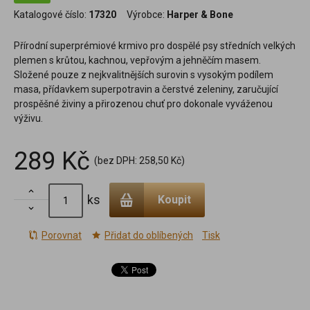
Katalogové číslo:
17320
Výrobce:
Harper & Bone
Přírodní superprémiové krmivo pro dospělé psy středních velkých
plemen s krůtou, kachnou, vepřovým a jehněčím masem.
Složené pouze z nejkvalitnějších surovin s vysokým podílem
masa, přídavkem superpotravin a čerstvé zeleniny, zaručující
prospěšné živiny a přirozenou chuť pro dokonale vyváženou
výživu.
289 Kč
(bez DPH:
258,50 Kč
)

ks
Koupit

Porovnat
Přidat do oblíbených
Tisk