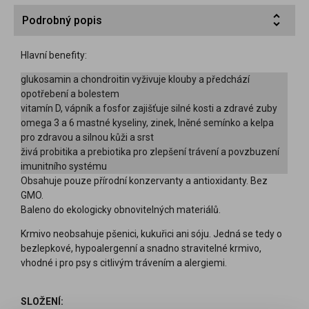
Podrobný popis
Hlavní benefity:
glukosamin a chondroitin vyživuje klouby a předchází
opotřebení a bolestem
vitamín D, vápník a fosfor zajišťuje silné kosti a zdravé zuby
omega 3 a 6 mastné kyseliny, zinek, lněné semínko a kelpa
pro zdravou a silnou kůži a srst
živá probitika a prebiotika pro zlepšení trávení a povzbuzení
imunitního systému
Obsahuje pouze přírodní konzervanty a antioxidanty. Bez
GMO.
Baleno do ekologicky obnovitelných materiálů.
Krmivo neobsahuje pšenici, kukuřici ani sóju. Jedná se tedy o
bezlepkové, hypoalergenní a snadno stravitelné krmivo,
vhodné i pro psy s citlivým trávením a alergiemi.
SLOŽENÍ: