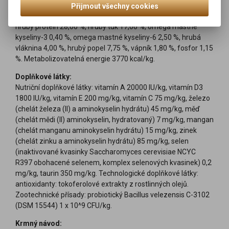
Přijmout všechny cookies
Analytické složky:
hrubý protein 28,00 %, hrubý tuk 17,00 %, omega mastné
kyseliny-3 0,40 %, omega mastné kyseliny-6 2,50 %, hrubá
vláknina 4,00 %, hrubý popel 7,75 %, vápník 1,80 %, fosfor 1,15
%. Metabolizovatelná energie 3770 kcal/kg.
Doplňkové látky:
Nutriční doplňkové látky: vitamín A 20000 IU/kg, vitamín D3
1800 IU/kg, vitamín E 200 mg/kg, vitamín C 75 mg/kg, železo
(chelát železa (II) a aminokyselin hydrátu) 45 mg/kg, měď
(chelát mědi (II) aminokyselin, hydratovaný) 7 mg/kg, mangan
(chelát manganu aminokyselin hydrátu) 15 mg/kg, zinek
(chelát zinku a aminokyselin hydrátu) 85 mg/kg, selen
(inaktivované kvasinky Saccharomyces cerevisiae NCYC
R397 obohacené selenem, komplex selenových kvasinek) 0,2
mg/kg, taurin 350 mg/kg. Technologické doplňkové látky:
antioxidanty: tokoferolové extrakty z rostlinných olejů.
Zootechnické přísady: probiotický Bacillus velezensis C-3102
(DSM 15544) 1 x 10^9 CFU/kg.
Krmný návod: