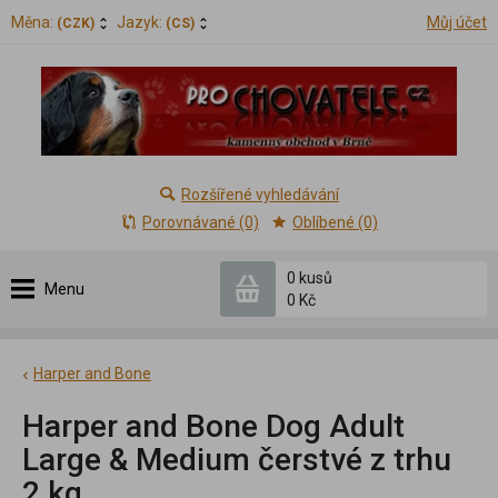
Měna:
Jazyk:
Můj účet
(CZK)
(CS)
Rozšířené vyhledávání
Porovnávané (0)
Oblíbené (0)
0 kusů
Menu
0 Kč
Harper and Bone
Harper and Bone Dog Adult
Large & Medium čerstvé z trhu
2 kg