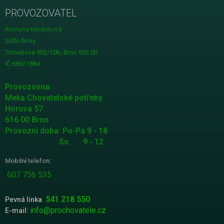
PROVOZOVATEL
Romana Meduňová
Sídlo firmy
Tomešova 902/10b, Brno 602 00
IČ 68621884
Provozovna:
Meka Chovatelské potřeby
Horova 57
616 00 Brno
Provozní doba: Po-Pá 9 - 18
So 9 - 12
Mobilní telefon:
607 756 535
541 218 550
Pevná linka
info@prochovatele.cz
E-mail: