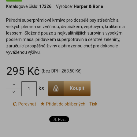
Katalogové číslo:
17326
Výrobce:
Harper & Bone
Přírodní superprémiové krmivo pro dospělé psy středních a
velkých plemen se zvěřinou, divočákem, vepřovým, králíkem a
lososem. Složené pouze z nejkvalitnějších surovin s vysokým
podílem masa, přídavkem superpotravin a čerstvé zeleniny,
zaručující prospěšné živiny a přirozenou chuť pro dokonale
vyváženou výživu.
295 Kč
(bez DPH:
263,50 Kč
)

ks
Koupit

Porovnat
Přidat do oblíbených
Tisk