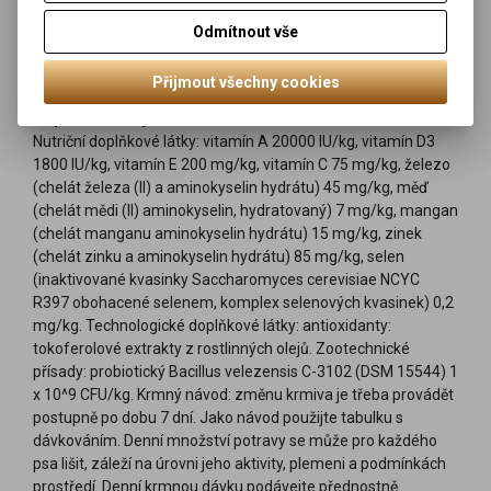
hrubý protein 28,00 %, hrubý tuk 17,00 %, omega mastné
Odmítnout vše
kyseliny-3 0,40 %, omega mastné kyseliny-6 2,50 %, hrubá
vláknina 4,00 %, hrubý popel 7,75 %, vápník 1,45 %, fosfor 1,00
%. Metabolizovatelná energie 3770 kcal/kg.
Přijmout všechny cookies
Doplňkové látky:
Nutriční doplňkové látky: vitamín A 20000 IU/kg, vitamín D3
1800 IU/kg, vitamín E 200 mg/kg, vitamín C 75 mg/kg, železo
(chelát železa (II) a aminokyselin hydrátu) 45 mg/kg, měď
(chelát mědi (II) aminokyselin, hydratovaný) 7 mg/kg, mangan
(chelát manganu aminokyselin hydrátu) 15 mg/kg, zinek
(chelát zinku a aminokyselin hydrátu) 85 mg/kg, selen
(inaktivované kvasinky Saccharomyces cerevisiae NCYC
R397 obohacené selenem, komplex selenových kvasinek) 0,2
mg/kg. Technologické doplňkové látky: antioxidanty:
tokoferolové extrakty z rostlinných olejů. Zootechnické
přísady: probiotický Bacillus velezensis C-3102 (DSM 15544) 1
x 10^9 CFU/kg. Krmný návod: změnu krmiva je třeba provádět
postupně po dobu 7 dní. Jako návod použijte tabulku s
dávkováním. Denní množství potravy se může pro každého
psa lišit, záleží na úrovni jeho aktivity, plemeni a podmínkách
prostředí. Denní krmnou dávku podávejte přednostně