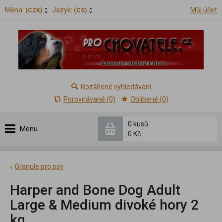
Měna:
Jazyk:
Můj účet
(CZK)
(CS)
Rozšířené vyhledávání
Porovnávané (0)
Oblíbené (0)
0 kusů
Menu
0 Kč
Granule pro psy
Harper and Bone Dog Adult
Large & Medium divoké hory 2
kg