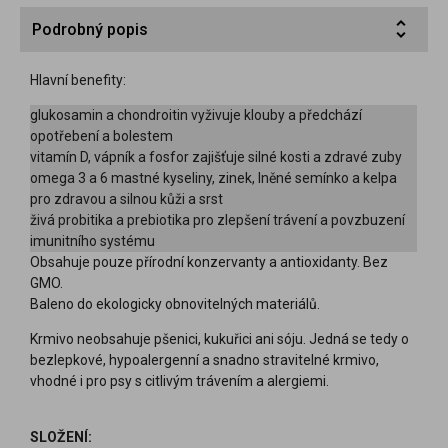
Podrobný popis
Hlavní benefity:
glukosamin a chondroitin vyživuje klouby a předchází
opotřebení a bolestem
vitamín D, vápník a fosfor zajišťuje silné kosti a zdravé zuby
omega 3 a 6 mastné kyseliny, zinek, lněné semínko a kelpa
pro zdravou a silnou kůži a srst
živá probitika a prebiotika pro zlepšení trávení a povzbuzení
imunitního systému
Obsahuje pouze přírodní konzervanty a antioxidanty. Bez
GMO.
Baleno do ekologicky obnovitelných materiálů.
Krmivo neobsahuje pšenici, kukuřici ani sóju. Jedná se tedy o
bezlepkové, hypoalergenní a snadno stravitelné krmivo,
vhodné i pro psy s citlivým trávením a alergiemi.
SLOŽENÍ: