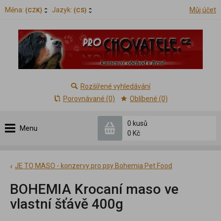
Měna:
Jazyk:
Můj účet
(CZK)
(CS)
Rozšířené vyhledávání
Porovnávané (0)
Oblíbené (0)
0 kusů
Menu
0 Kč
JE TO MASO - konzervy pro psy Bohemia Pet Food
BOHEMIA Krocaní maso ve
vlastní šťávě 400g