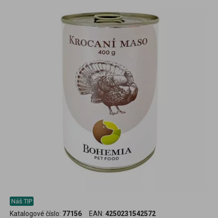
Náš TIP
Katalogové číslo:
77156
EAN:
4250231542572