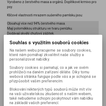
Vyrobeno z čerstvého masa a orgánů. Doplňkové krmivo pro
psy.
Klíčové vlastnosti mrazem sušeného pamlsku jsou:
Obsahují více než 94% čerstvého masa.
Mají poloměkkou strukturu ve tvaru penízku.
Dodávají skvělý chuťový zážitek.
Lehce stravitelné a plné potřebných živin a energie.
Souhlas s využitím souborů cookies
Jsou nejen lahodnou pochoutkou, ale i také skvělou odměnou
a motivací, jakou můžete svému psovi dát. Ideální pro
Na našem webu pracujeme se soubory cookies,
budování vztahu a důvěry, ať už se štěňaty nebo dospělými
které nám pomáhají zkvalitnit naše služby a
psy. Jsou také neodolatelnou tréninkovou odměnou, kterou si
personalizovat nabídky.
zamiluje každý pes.
Soubory cookies si pamatují, co a jak ve svém
MONOPROTEINOVÉ: Vyrobené z jediné masové složky. Tyto
prohlížeči na daném zařízení děláte. Díky tomu
webová stránka funguje podle vás a je schopná se
lyofilizované pamlsky ze 100% jednoho masa jsou ideální pro
přizpůsobit vašim preferencím.
psy s alergiemi, citlivým žaludkem nebo speciálními dietními
požadavky. Dostupné ve dvou příchutích: Krůta a Jehněčí.
Blokování některých typů souborů může mít vliv
na vaši uživatelskou zkušenost s naším webem,
Složení:
čerstvé jehněčí odřezky (96 %), lignocelulóza (2 %),
také nebudeme schopni poskytnout vám nabídku
hrachová mouka.
na základě vašich preferencí.