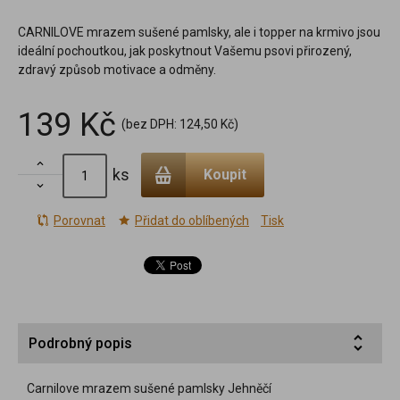
CARNILOVE mrazem sušené pamlsky, ale i topper na krmivo jsou
ideální pochoutkou, jak poskytnout Vašemu psovi přirozený,
zdravý způsob motivace a odměny.
139 Kč
(bez DPH:
124,50 Kč
)

ks
Koupit

Porovnat
Přidat do oblíbených
Tisk
Podrobný popis
Carnilove mrazem sušené pamlsky Jehněčí