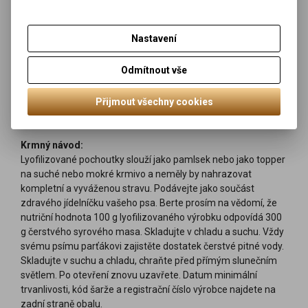
Analytické složky: hrubý protein 42,0 %, hrubý tuk 35,0 %,
vlhkost 4,0 %, hrubý popel 10,0 %, hrubá vláknina 2,5 %, vápník
3,0 %, fosfor 2,0 %, sodík 1,0 %.
Nastavení
Obsahuje přírodní antioxidanty: tokoferolové extrakty z
rostlinných olejů (1b306(i)), askorbyl palmitát (1b304) a
Odmítnout vše
výtažek z rozmarýnu.
Obsahuje konzervanty schválené EU: kyselina citrónová
Přijmout všechny cookies
(1a330).
Metabolizovatelná energie: 4880 kcal/kg.
Krmný návod:
Lyofilizované pochoutky slouží jako pamlsek nebo jako topper
na suché nebo mokré krmivo a neměly by nahrazovat
kompletní a vyváženou stravu. Podávejte jako součást
zdravého jídelníčku vašeho psa. Berte prosím na vědomí, že
nutriční hodnota 100 g lyofilizovaného výrobku odpovídá 300
g čerstvého syrového masa. Skladujte v chladu a suchu. Vždy
svému psímu parťákovi zajistěte dostatek čerstvé pitné vody.
Skladujte v suchu a chladu, chraňte před přímým slunečním
světlem. Po otevření znovu uzavřete. Datum minimální
trvanlivosti, kód šarže a registrační číslo výrobce najdete na
zadní straně obalu.