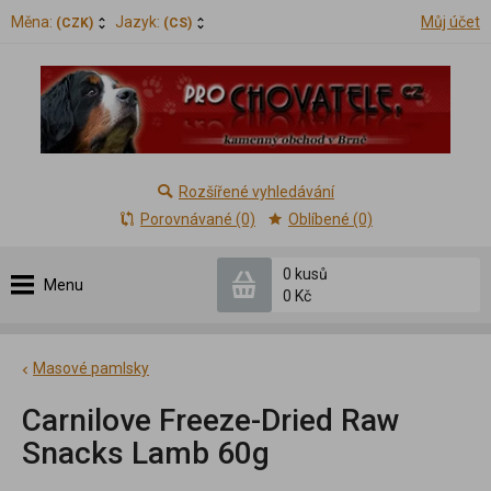
Měna:
Jazyk:
Můj účet
(CZK)
(CS)
Rozšířené vyhledávání
Porovnávané (0)
Oblíbené (0)
0 kusů
Menu
0 Kč
Masové pamlsky
Carnilove Freeze-Dried Raw
Snacks Lamb 60g