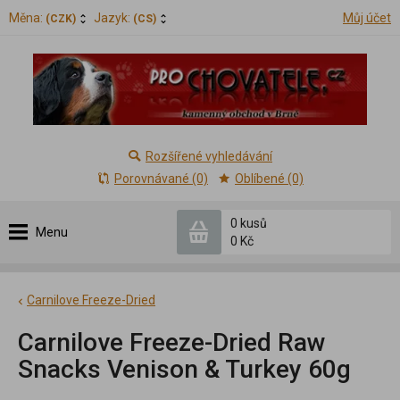
Měna:
Jazyk:
Můj účet
(CZK)
(CS)
Rozšířené vyhledávání
Porovnávané (0)
Oblíbené (0)
0 kusů
Menu
0 Kč
Carnilove Freeze-Dried
Carnilove Freeze-Dried Raw
Snacks Venison & Turkey 60g