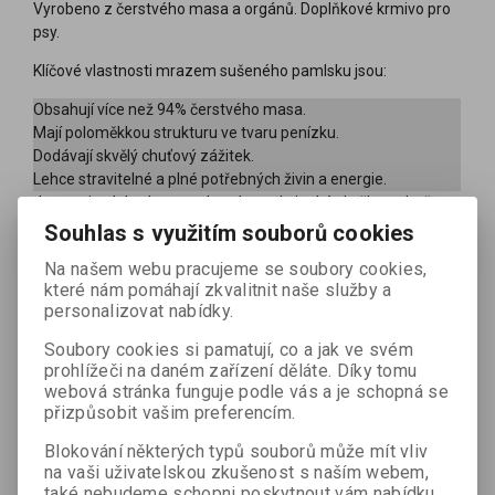
Vyrobeno z čerstvého masa a orgánů. Doplňkové krmivo pro
psy.
Klíčové vlastnosti mrazem sušeného pamlsku jsou:
Obsahují více než 94% čerstvého masa.
Mají poloměkkou strukturu ve tvaru penízku.
Dodávají skvělý chuťový zážitek.
Lehce stravitelné a plné potřebných živin a energie.
Jsou nejen lahodnou pochoutkou, ale i také skvělou odměnou
a motivací, jakou můžete svému psovi dát. Ideální pro
Souhlas s využitím souborů cookies
budování vztahu a důvěry, ať už se štěňaty nebo dospělými
Na našem webu pracujeme se soubory cookies,
psy. Jsou také neodolatelnou tréninkovou odměnou, kterou si
které nám pomáhají zkvalitnit naše služby a
zamiluje každý pes.
personalizovat nabídky.
MONOPROTEINOVÉ: Vyrobené z dvou masových složek a
Soubory cookies si pamatují, co a jak ve svém
určené pro dospělé psy ve variantách: Kachna & Kuře jsou
prohlížeči na daném zařízení děláte. Díky tomu
lehce stravitelnější na proteiny, Losos & Krocan díky
webová stránka funguje podle vás a je schopná se
přirozenému obsahu omega 3/6 vylepšuje kvalitu srsti a kůže
přizpůsobit vašim preferencím.
psa, a Krůta & Zvěřina – tato varianta má vyšší
metabolizovatelnou energii – je tedy vhodnější pro psy v
Blokování některých typů souborů může mít vliv
na vaši uživatelskou zkušenost s naším webem,
zátěži.
také nebudeme schopni poskytnout vám nabídku