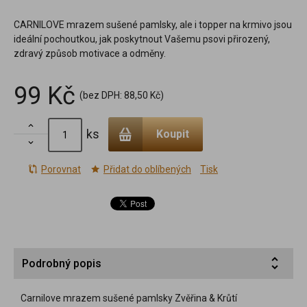
CARNILOVE mrazem sušené pamlsky, ale i topper na krmivo jsou
ideální pochoutkou, jak poskytnout Vašemu psovi přirozený,
zdravý způsob motivace a odměny.
99 Kč
(bez DPH:
88,50 Kč
)

ks
Koupit

Porovnat
Přidat do oblíbených
Tisk
Podrobný popis
Carnilove mrazem sušené pamlsky Zvěřina & Krůtí