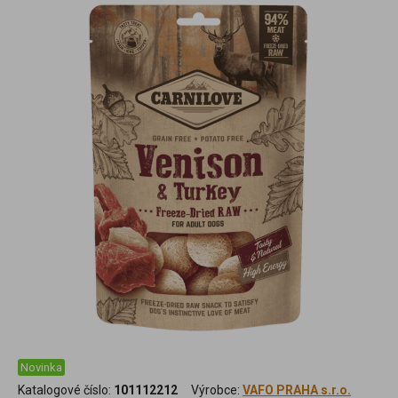
Novinka
Katalogové číslo:
101112212
Výrobce:
VAFO PRAHA s.r.o.