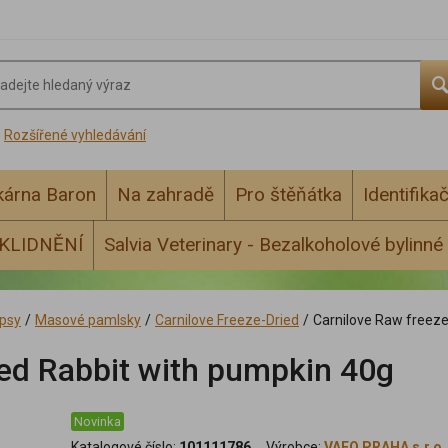
Rozšířené vyhledávání
ékárna Baron
Na zahradě
Pro štěňátka
Identifika
KLIDNĚNÍ
Salvia Veterinary - Bezalkoholové bylinné 
psy
/
Masové pamlsky
/
Carnilove Freeze-Dried
/
Carnilove Raw freeze
ied Rabbit with pumpkin 40g
Novinka
Katalogové číslo:
101111786
Výrobce:
VAFO PRAHA s.r.o.