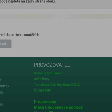
ýrobce najdete na zadní straně obalu.
nkách, akcích a soutěžích.
ovat
PROVOZOVATEL
Romana Meduňová
Sídlo firmy
y
Tomešova 902/10b, Brno 602 00
dnávky
IČ 68621884
ka
Provozovna:
es
Meka Chovatelské potřeby