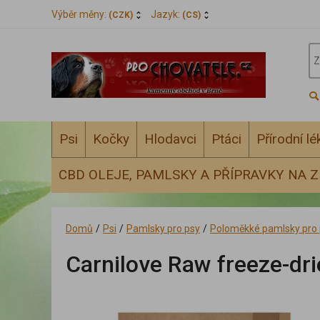
Výběr měny:
Jazyk:
(CZK)
(CS)
Psi
Kočky
Hlodavci
Ptáci
Přírodní l
CBD OLEJE, PAMLSKY A PŘÍPRAVKY NA Z
Domů
/
Psi
/
Pamlsky pro psy
/
Poloměkké pamlsky pro 
Carnilove Raw freeze-dr