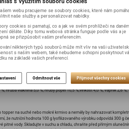
hlas s využitím souborů cookies
vo pro psy.
ašem webu pracujeme se soubory cookies, které nám pomáha
litnit naše služby a personalizovat nabídky.
ory cookies si pamatují, co a jak ve svém prohlížeči na dané
zení děláte. Díky tomu webová stránka funguje podle vás a je
pná se přizpůsobit vašim preferencím.
ování některých typů souborů může mít vliv na vaši uživatels
dměnou a motivací, jakou můžete svému psovi dát. Ideální pro budování 
šenost s naším webem, také nebudeme schopni poskytnout v
 si zamiluje každý pes.
dku na základě vašich preferencí.
rčené pro dospělé psy ve variantách: Kachna & Kuře jsou lehce stravit
a kůže psa, a Krůta & Zvěřina – tato varianta má vyšší metabolizovatelno
astavení
Odmítnout vše
Přijmout všechny cookies
tra a srdce), dýně (4 %), hrachová vláknina, směs tokoferolů (přírodní k
 %, hrubá vláknina 5,0 %, hrubý popel 10,5 %,vlhkost 4,0 %, vápník 2,6 %, 
ko topper na suché nebo mokré krmivo a neměly by nahrazovat kompletn
mí, že nutriční hodnota 100 g lyofilizovaného výrobku odpovídá 300 g č
vé pitné vody. Skladujte v suchu a chladu, chraňte před přímým slunečn