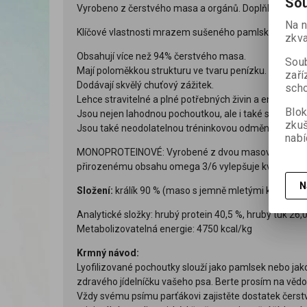
Sou
Vyrobeno z čerstvého masa a orgánů. Doplňkové krmi
Na n
Klíčové vlastnosti mrazem sušeného pamlsku jsou:
zkva
Obsahují více než 94% čerstvého masa.
Soub
Mají poloměkkou strukturu ve tvaru penízku.
zaří
Dodávají skvělý chuťový zážitek.
scho
Lehce stravitelné a plné potřebných živin a energie.
Blok
Jsou nejen lahodnou pochoutkou, ale i také skvělou o
zku
Jsou také neodolatelnou tréninkovou odměnou, kterou
nabí
MONOPROTEINOVÉ: Vyrobené z dvou masových složek a u
přirozenému obsahu omega 3/6 vylepšuje kvalitu srsti 
N
Složení:
králík 90 % (maso s jemně mletými kostmi, já
Analytické složky: hrubý protein 40,5 %, hrubý tuk 26,0
Metabolizovatelná energie: 4750 kcal/kg
Krmný návod:
Lyofilizované pochoutky slouží jako pamlsek nebo ja
zdravého jídelníčku vašeho psa. Berte prosím na vědo
Vždy svému psímu parťákovi zajistěte dostatek čerst