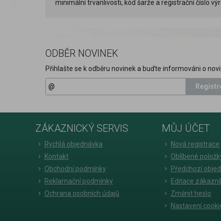
minimální trvanlivosti, kód šarže a registrační číslo v
ODBĚR NOVINEK
Přihlašte se k odběru novinek a buďte informováni o novi
Registr
ZÁKAZNICKÝ SERVIS
MŮJ ÚČET
Rychlá objednávka
Nová registrace
Kontakt
Oblíbené položk
Obchodní podmínky
Předchozí obje
Reklamační podmínky
Editace zákazní
Ochrana osobních údajů
Změnit heslo
Nastavení cooki