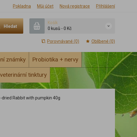
Pokladna
Můj účet
Nová registrace
Přihlášení
Košík
Hledat
0 kusů
-
0 Kč
Porovnávané (0)
Oblíbené (0)
ční známky
Probiotika + nervy
veterinární tinktury
-dried Rabbit with pumpkin 40g