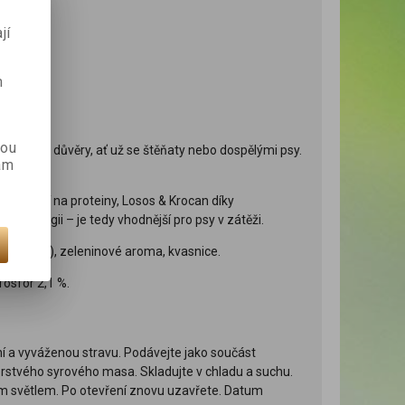
jí
m
kou
vztahu a důvěry, ať už se štěňaty nebo dospělými psy.
ám
elnější na proteiny, Losos & Krocan díky
u energii – je tedy vhodnější pro psy v zátěži.
onzervant), zeleninové aroma, kvasnice.
fosfor 2,1 %.
í a vyváženou stravu. Podávejte jako součást
erstvého syrového masa. Skladujte v chladu a suchu.
ím světlem. Po otevření znovu uzavřete. Datum