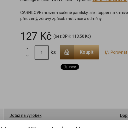
CARNILOVE mrazem sušené pamlsky, ale i topper na krmivo 
přirozený, zdravý způsob motivace a odměny.
127 Kč
(bez DPH:
113,50 Kč
)

ks
Koupit
Porovnat

Dotaz na výrobek
Dopo